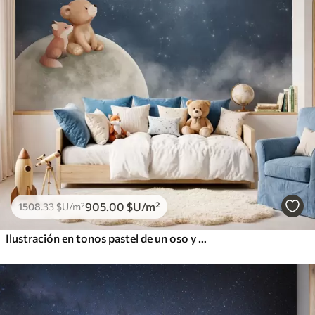
905
.00
$U
/m²
1508
.33
$U
/m²
Ilustración en tonos pastel de un oso y un zorro bajo el cielo nocturno