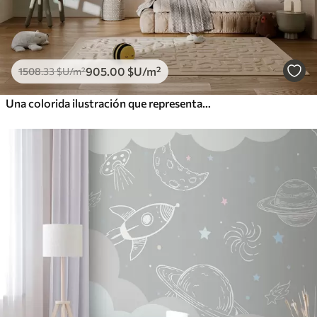
905
.00
$U
/m²
1508
.33
$U
/m²
Una colorida ilustración que representa varios planetas y acuarela espacial