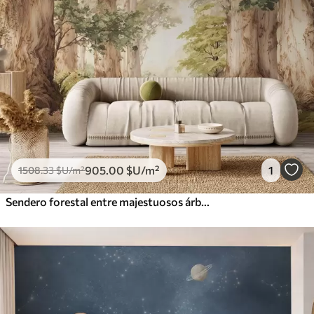
905
.00
$U
/m²
1
1508
.33
$U
/m²
Sendero forestal entre majestuosos árboles en estilo acuarela