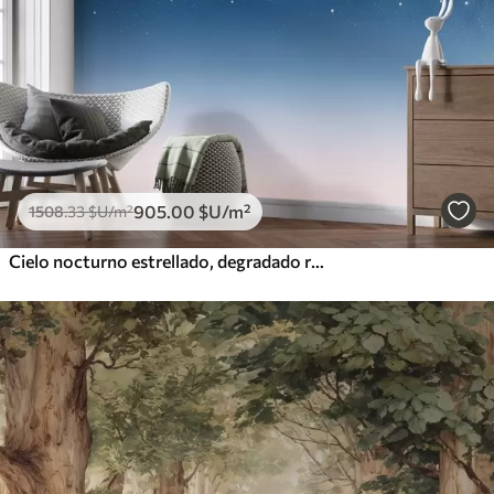
905
.00
$U
/m²
1508
.33
$U
/m²
Cielo nocturno estrellado, degradado rosa, cósmico, constelaciones