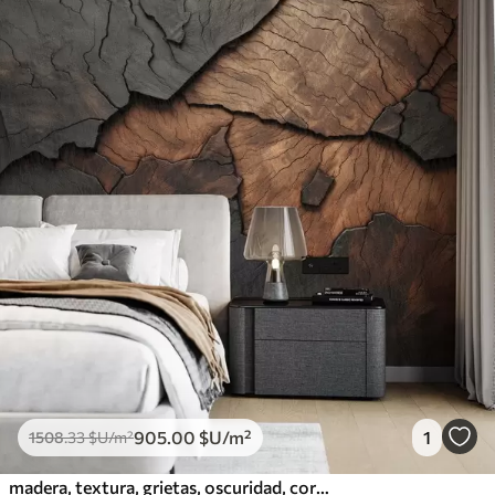
905
.00
$U
/m²
1
1508
.33
$U
/m²
madera, textura, grietas, oscuridad, corteza, superficie