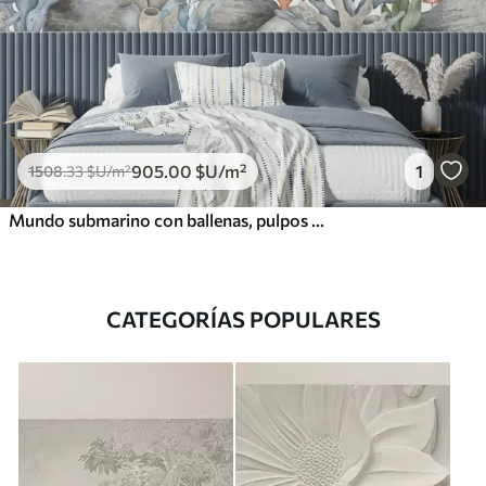
905
.00
$U
/m²
1
1508
.33
$U
/m²
Mundo submarino con ballenas, pulpos y tortugas
CATEGORÍAS POPULARES