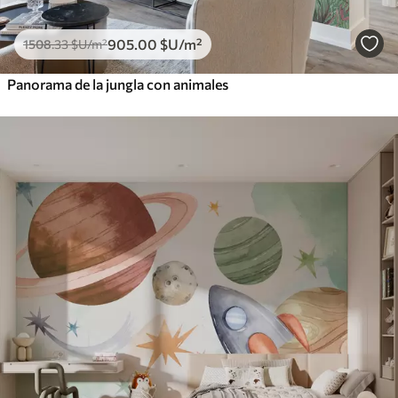
905
.00
$U
/m²
1508
.33
$U
/m²
Panorama de la jungla con animales