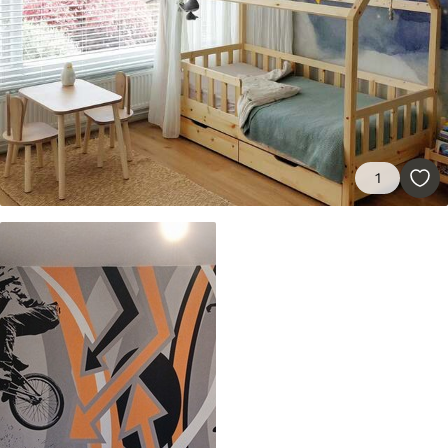
Materiales disponibles
Estándar
1508
.33
905
.00
$U
/m²
1
Premium
1808
.33
1085
.00
$U
/m²
Vinilo Premium
1990
.00
1194
.00
$U
/m²