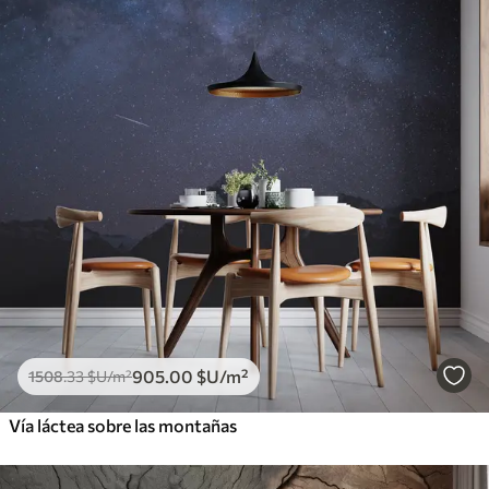
905
.00
$U
/m²
1508
.33
$U
/m²
Vía láctea sobre las montañas