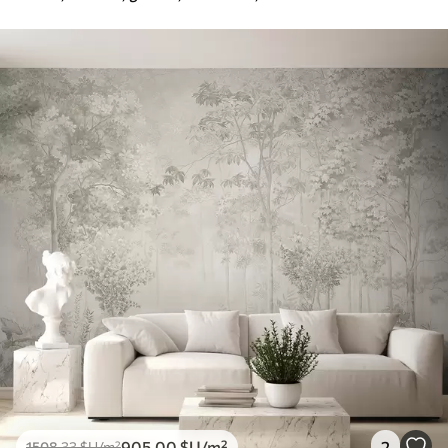
905
.00
$U
/m²
2
1508
.33
$U
/m²