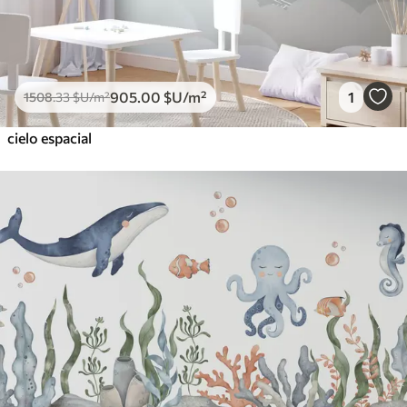
905
.00
$U
/m²
1
1508
.33
$U
/m²
cielo espacial