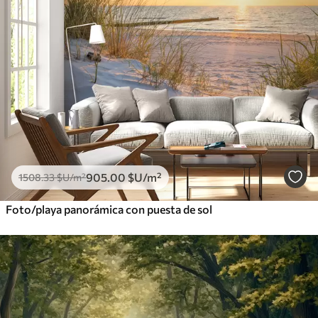
905
.00
$U
/m²
1508
.33
$U
/m²
Foto/playa panorámica con puesta de sol