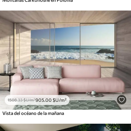
905
.00
$U
/m²
1508
.33
$U
/m²
Vista del océano de la mañana