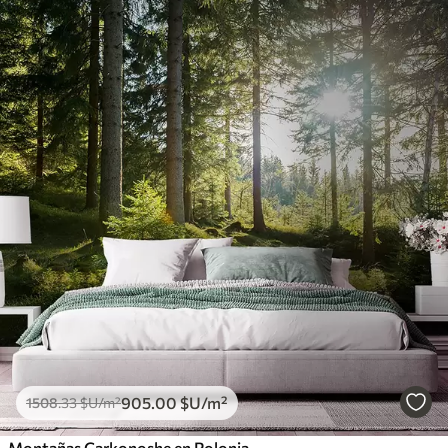
905
.00
$U
/m²
1508
.33
$U
/m²
Montañas Carkonoshe en Polonia