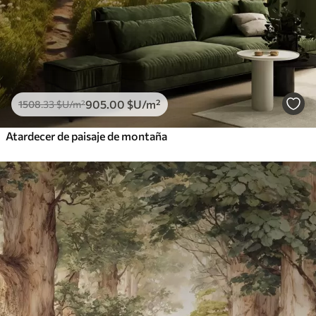
905
.00
$U
/m²
1508
.33
$U
/m²
Atardecer de paisaje de montaña