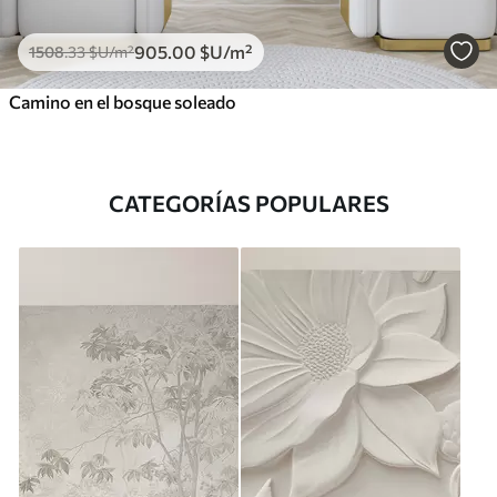
905
.00
$U
/m²
1508
.33
$U
/m²
Camino en el bosque soleado
CATEGORÍAS POPULARES