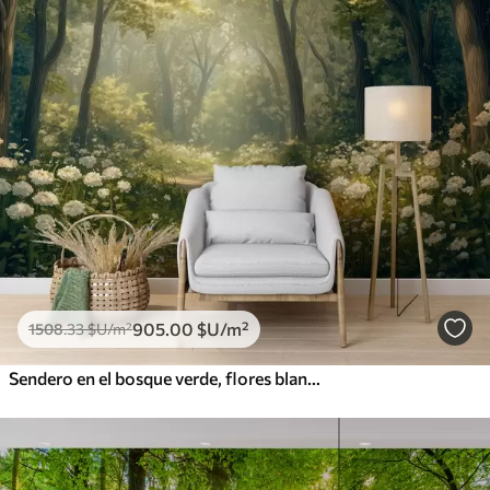
905
.00
$U
/m²
1508
.33
$U
/m²
Sendero en el bosque verde, flores blancas, luz del sol, dibujo estilo acrílico