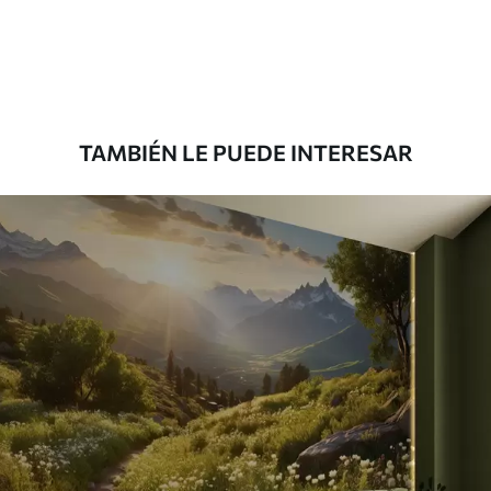
1508
.33
905
.00
$U
/m²
Premium
1808
.33
1085
.00
$U
/m²
TAMBIÉN LE PUEDE INTERESAR
Vinilo Premium
1990
.00
1194
.00
$U
/m²