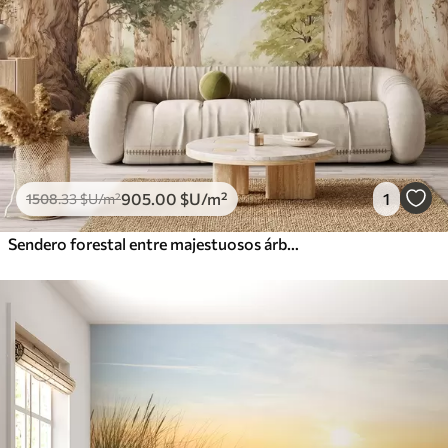
905
.00
$U
/m²
1
1508
.33
$U
/m²
Sendero forestal entre majestuosos árboles en estilo acuarela