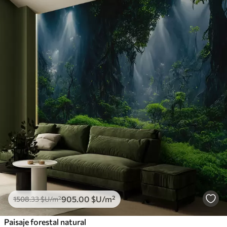
905
.00
$U
/m²
1508
.33
$U
/m²
Paisaje forestal natural