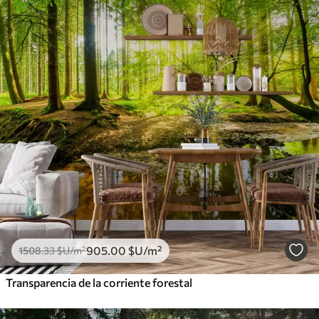
905
.00
$U
/m²
1508
.33
$U
/m²
Transparencia de la corriente forestal