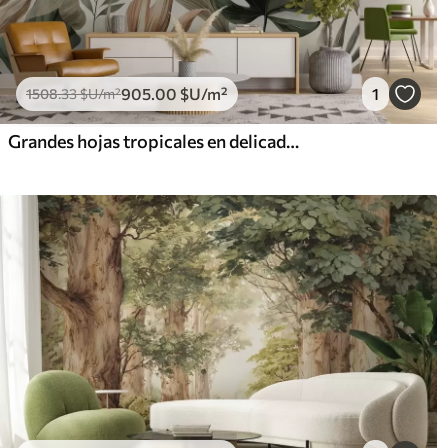
905
.00
$U
/m²
1
1508
.33
$U
/m²
Grandes hojas tropicales en delicados y sobrios tonos pastel