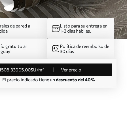
ales de pared a
Listo para su entrega en
dida
1-3 días hábiles.
ío gratuito al
Política de reembolso de
uguay
30 días
1508
.33
905
.00
$U
/m²
Ver precio
El precio indicado tiene un
descuento del 40%