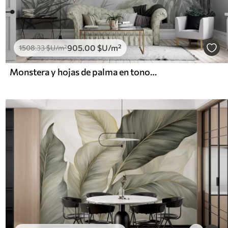
905
.00
$U
/m²
1508
.33
$U
/m²
Monstera y hojas de palma en tonos de verde y gris, botánico, follaje tropical, plantas de la selva, fondo texturizado