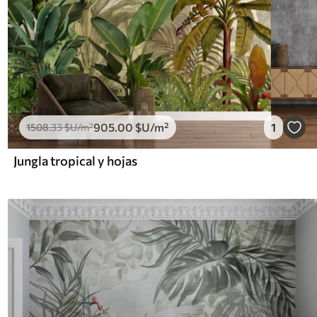
905
.00
$U
/m²
1
1508
.33
$U
/m²
Jungla tropical y hojas