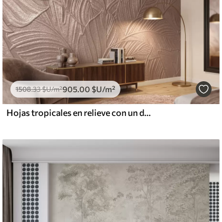
905
.00
$U
/m²
1508
.33
$U
/m²
Hojas tropicales en relieve con un delicado diseño en tonos beige cálidos