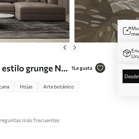
Mur
me
Env
Ur
estilo grunge Nr.
1
Le gusta
desde
cana
Hojas
Arte botánico
reguntas más frecuentes