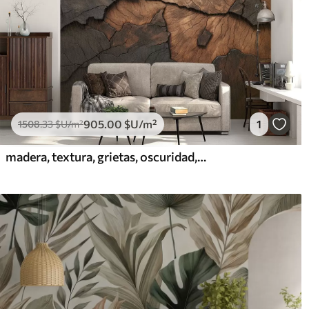
905
.00
$U
/m²
1
1508
.33
$U
/m²
madera, textura, grietas, oscuridad, corteza, superficie