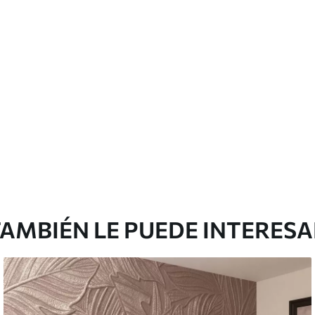
licación con solapamiento.
Vinilo Premium
1990
.00
²
1194
.00
$U
/m²
AMBIÉN LE PUEDE INTERES