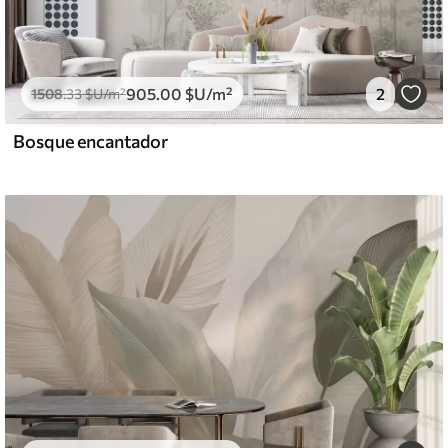
905
.00
$U
/m²
2
1508
.33
$U
/m²
Bosque encantador