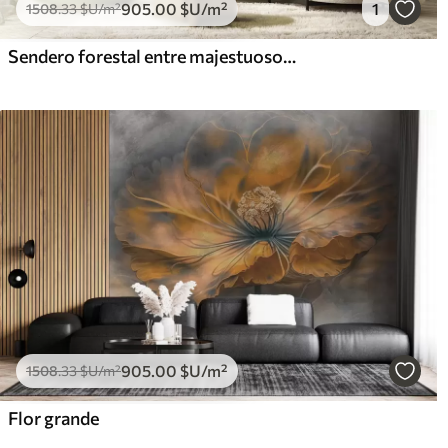
905
.00
$U
/m²
1
1508
.33
$U
/m²
Sendero forestal entre majestuosos árboles en estilo acuarela
905
.00
$U
/m²
1508
.33
$U
/m²
Flor grande