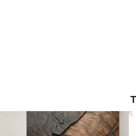
Más de 360 cm de altura: ap
Materiales disponibles
Estándar
Premium
1508
.33
1808
.33
905
.00
$U
/m²
1085
.00
$U
/m
T