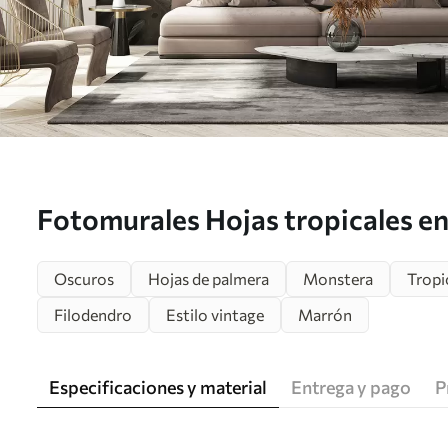
Fotomurales Hojas tropicales en 
u97012
Oscuros
Hojas de palmera
Monstera
Tropi
Filodendro
Estilo vintage
Marrón
Especificaciones y material
Entrega y pago
P