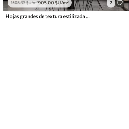
905
.00
$U
/m²
2
1508
.33
$U
/m²
Hojas grandes de textura estilizada con venas detalladas en varios tonos de verde, crema y beige