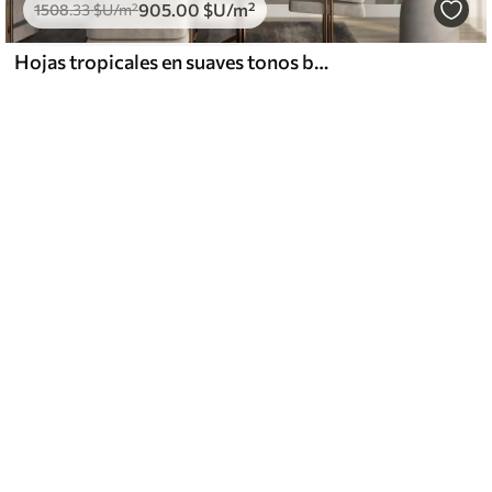
905
.00
$U
/m²
1508
.33
$U
/m²
Hojas tropicales en suaves tonos beige y verde, con efecto acuarela y suaves transiciones de color