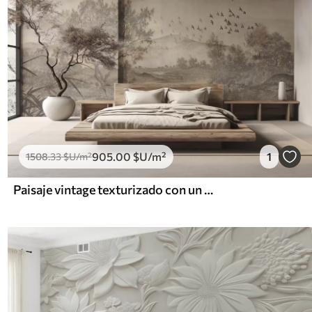
905
.00
$U
/m²
1
1508
.33
$U
/m²
Paisaje vintage texturizado con un árbol cerca de un río y un cielo nublado, arte de la naturaleza en tonos sepia