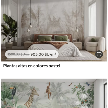
905
.00
$U
/m²
1508
.33
$U
/m²
Plantas altas en colores pastel