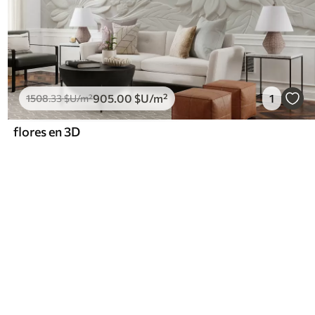
905
.00
$U
/m²
1
1508
.33
$U
/m²
flores en 3D