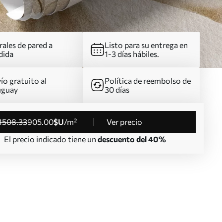
ales de pared a
Listo para su entrega en
dida
1-3 días hábiles.
ío gratuito al
Política de reembolso de
uguay
30 días
1508
.33
905
.00
$U
/m²
Ver precio
El precio indicado tiene un
descuento del 40%