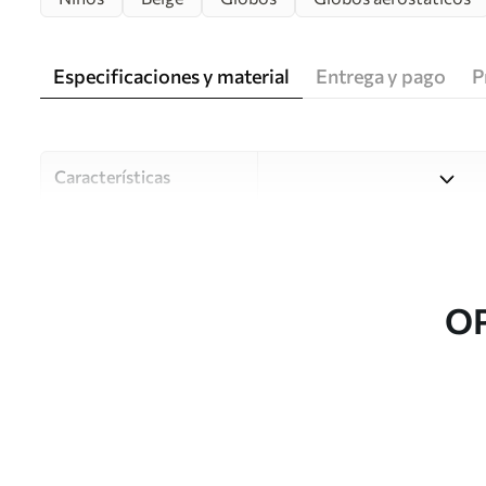
Especificaciones y material
Entrega y pago
P
Características
Material
Elija entre tres materiales d
habitaciones y presupuestos
o durante el proceso de per
O
Autor
Estudio de diseño Uwalls
Número de artículo
u97954v1
Producción
Impreso bajo pedido y entre