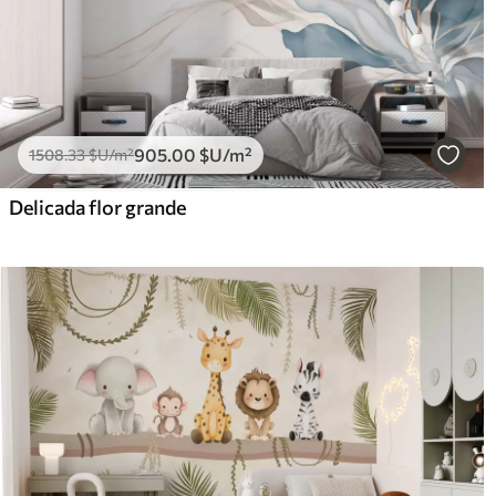
905
.00
$U
/m²
1508
.33
$U
/m²
Delicada flor grande