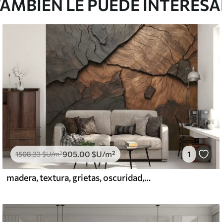
AMBIÉN LE PUEDE INTERES
905
.00
$U
/m²
1
1508
.33
$U
/m²
madera, textura, grietas, oscuridad, corteza, superficie