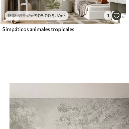
905
.00
$U
/m²
1
1508
.33
$U
/m²
Simpáticos animales tropicales