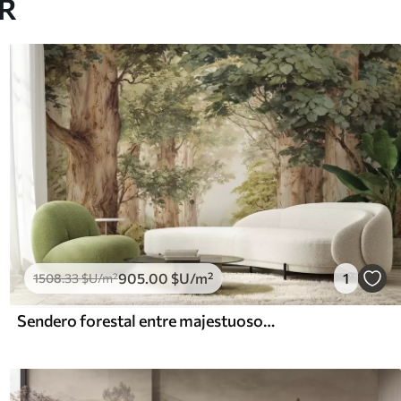
AR
905
.00
$U
/m²
1
1508
.33
$U
/m²
Sendero forestal entre majestuosos árboles en estilo acuarela