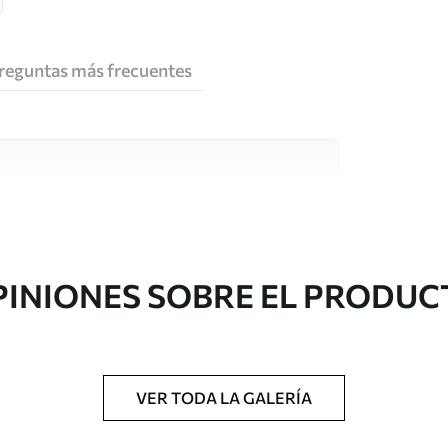
reguntas más frecuentes
e alta calidad, cada uno de ellos adecuado para
 diferentes. Más información a continuación
sonalización.
PINIONES SOBRE EL PRODUC
VER TODA LA GALERÍA
gado en rollos de hasta 50 cm de ancho.