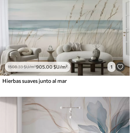
905
.00
$U
/m²
1
1508
.33
$U
/m²
Hierbas suaves junto al mar