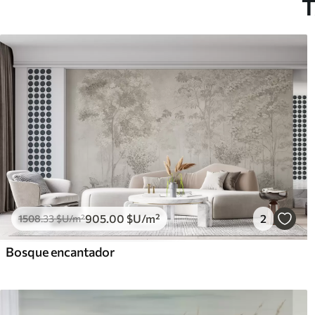
T
905
.00
$U
/m²
2
1508
.33
$U
/m²
Bosque encantador