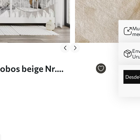
Mur
me
Env
Ur
lobos beige Nr.
desde