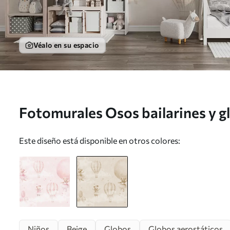
Véalo en su espacio
Fotomurales Osos bailarines y g
u97954v1
Este diseño está disponible en otros colores:
Niños
Beige
Globos
Globos aerostáticos