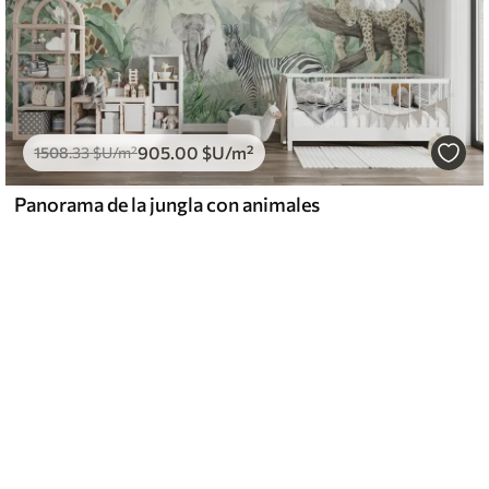
905
.00
$U
/m²
1508
.33
$U
/m²
Panorama de la jungla con animales