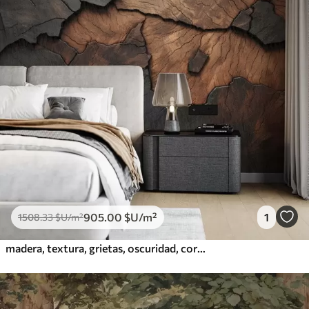
905
.00
$U
/m²
1
1508
.33
$U
/m²
madera, textura, grietas, oscuridad, corteza, superficie