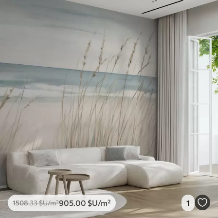
905
.00
$U
/m²
1
1508
.33
$U
/m²