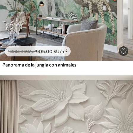
905
.00
$U
/m²
1508
.33
$U
/m²
Panorama de la jungla con animales