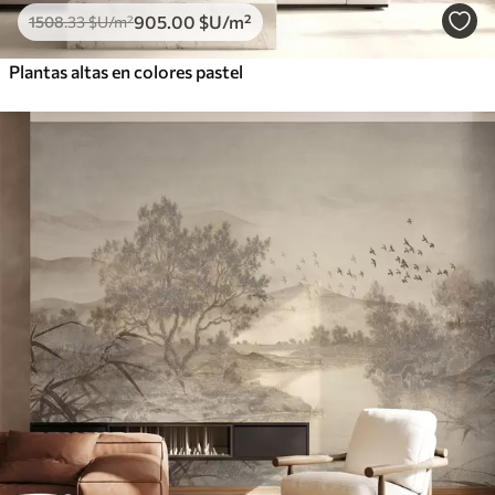
905
.00
$U
/m²
1508
.33
$U
/m²
Plantas altas en colores pastel