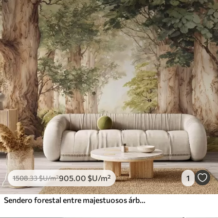
905
.00
$U
/m²
1
1508
.33
$U
/m²
Sendero forestal entre majestuosos árboles en estilo acuarela