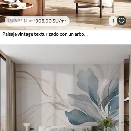
905
.00
$U
/m²
1
1508
.33
$U
/m²
Paisaje vintage texturizado con un árbol cerca de un río y un cielo nublado, arte de la naturaleza en tonos sepia