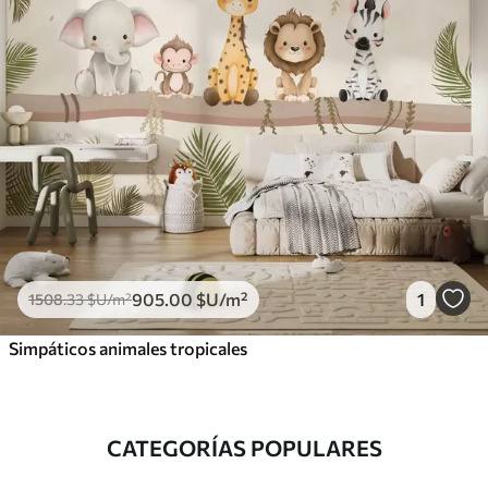
905
.00
$U
/m²
1
1508
.33
$U
/m²
Simpáticos animales tropicales
CATEGORÍAS POPULARES