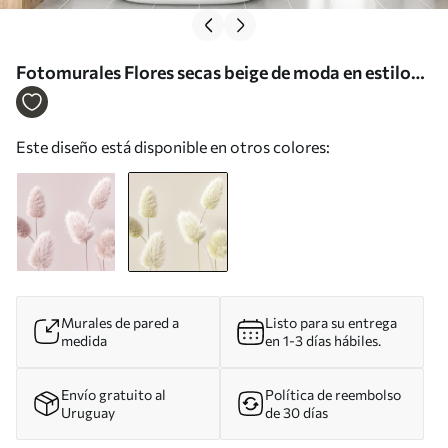
Fotomurales Flores secas beige de moda en estilo
boho Nr. u98432v1
Este diseño está disponible en otros colores:
Murales de pared a
Listo para su entrega
medida
en 1-3 días hábiles.
Envío gratuito al
Política de reembolso
Uruguay
de 30 días