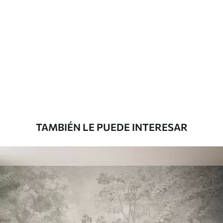
Materiales disponibles
Estándar
1508
.33
905
.00
$U
/m²
Premium
1808
.33
1085
.00
$U
/m²
TAMBIÉN LE PUEDE INTERESAR
Vinilo Premium
1990
.00
1194
.00
$U
/m²