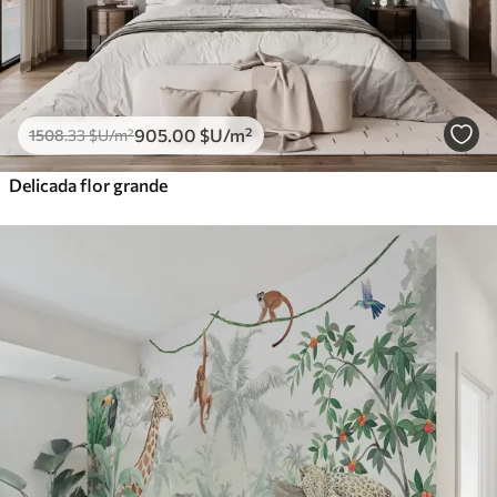
905
.00
$U
/m²
1508
.33
$U
/m²
Delicada flor grande