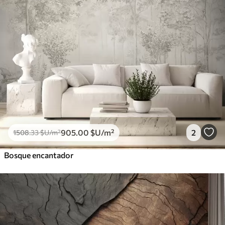
905
.00
$U
/m²
2
1508
.33
$U
/m²
Bosque encantador