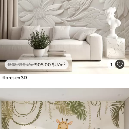
905
.00
$U
/m²
1
1508
.33
$U
/m²
flores en 3D