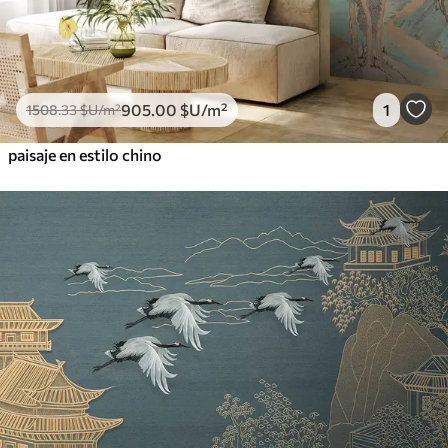
905
.00
$U
/m²
1
1508
.33
$U
/m²
paisaje en estilo chino