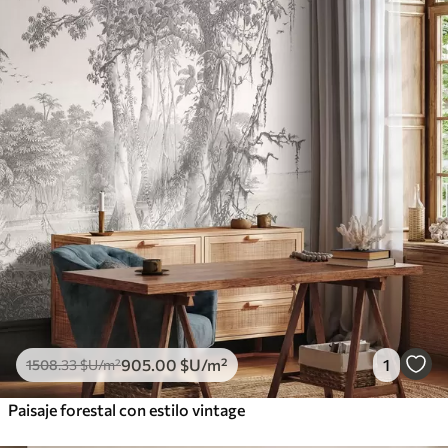
905
.00
$U
/m²
1
1508
.33
$U
/m²
Paisaje forestal con estilo vintage