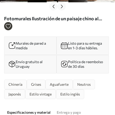
Fotomurales Ilustración de un paisaje chino al
estilo de la pintura china antigua Nr. u98699
Murales de pared a
Listo para su entrega
medida
en 1-3 días hábiles.
Envío gratuito al
Política de reembolso
Uruguay
de 30 días
Chinería
Grises
Aguafuerte
Neutros
Japonés
Estilo vintage
Estilo inglés
Especificaciones y material
Entrega y pago