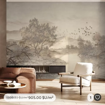
905
.00
$U
/m²
1
1508
.33
$U
/m²