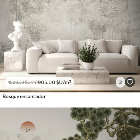
905
.00
$U
/m²
2
1508
.33
$U
/m²
Bosque encantador