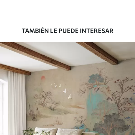
Premium
1808
.33
1085
.00
$U
/m²
TAMBIÉN LE PUEDE INTERESAR
Vinilo Premium
1990
.00
1194
.00
$U
/m²