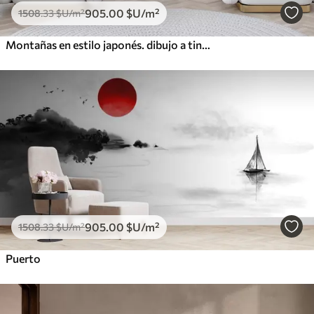
905
.00
$U
/m²
1508
.33
$U
/m²
Montañas en estilo japonés. dibujo a tinta
905
.00
$U
/m²
1508
.33
$U
/m²
Puerto