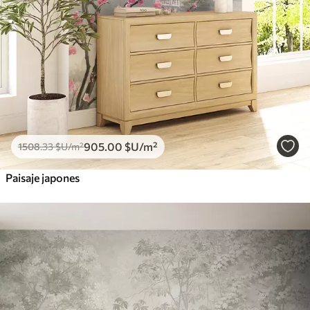
905
.00
$U
/m²
1508
.33
$U
/m²
Paisaje japones