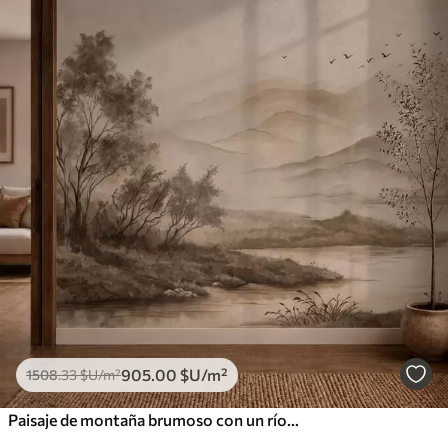
905
.00
$U
/m²
1508
.33
$U
/m²
Paisaje de montaña brumoso con un río y pájaros