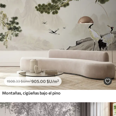
905
.00
$U
/m²
1508
.33
$U
/m²
Montañas, cigüeñas bajo el pino