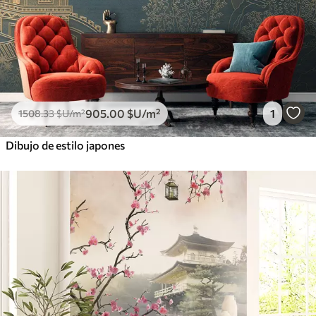
905
.00
$U
/m²
1
1508
.33
$U
/m²
Dibujo de estilo japones