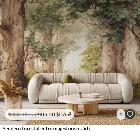
905
.00
$U
/m²
1
1508
.33
$U
/m²
Sendero forestal entre majestuosos árboles en estilo acuarela