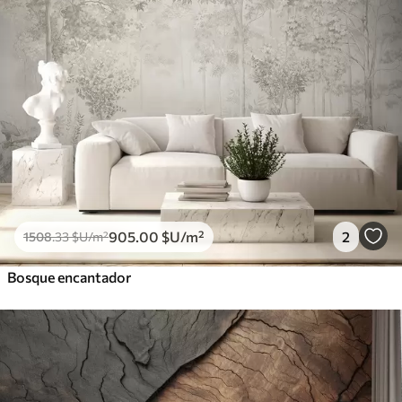
905
.00
$U
/m²
2
1508
.33
$U
/m²
Bosque encantador