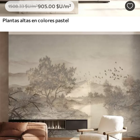
905
.00
$U
/m²
1508
.33
$U
/m²
Plantas altas en colores pastel