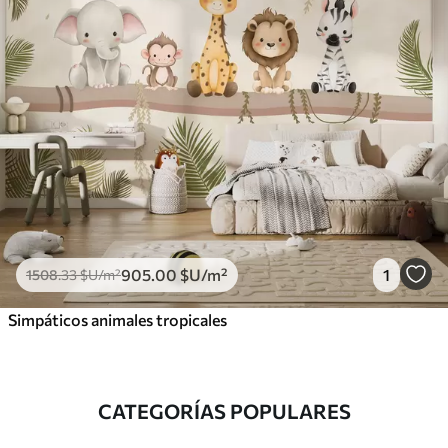
905
.00
$U
/m²
1
1508
.33
$U
/m²
Simpáticos animales tropicales
CATEGORÍAS POPULARES