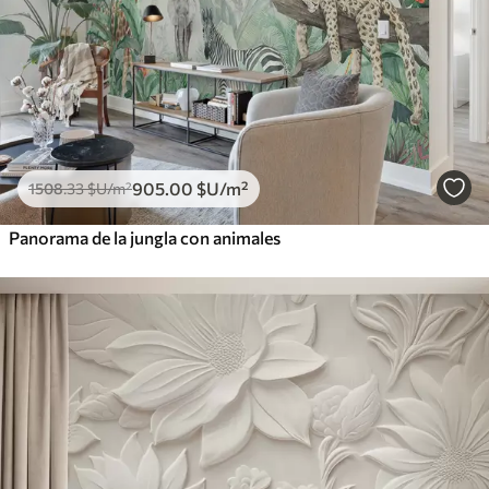
905
.00
$U
/m²
1508
.33
$U
/m²
Panorama de la jungla con animales