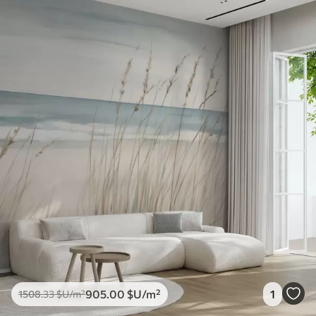
905
.00
$U
/m²
1
1508
.33
$U
/m²