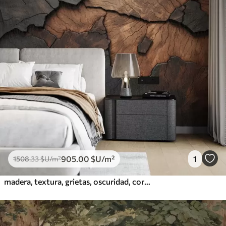
905
.00
$U
/m²
1
1508
.33
$U
/m²
madera, textura, grietas, oscuridad, corteza, superficie