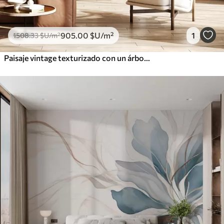
905
.00
$U
/m²
1
1508
.33
$U
/m²
Paisaje vintage texturizado con un árbol cerca de un río y un cielo nublado, arte de la naturaleza en tonos sepia