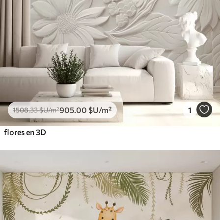
905
.00
$U
/m²
1
1508
.33
$U
/m²
flores en 3D