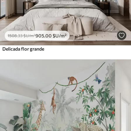
905
.00
$U
/m²
1508
.33
$U
/m²
Delicada flor grande