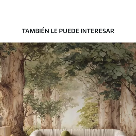
Premium
1808
.33
1085
.00
$U
/m²
TAMBIÉN LE PUEDE INTERESAR
Vinilo Premium
1990
.00
1194
.00
$U
/m²