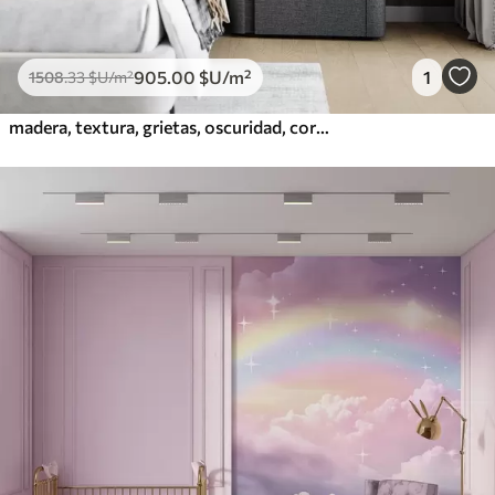
905
.00
$U
/m²
1
1508
.33
$U
/m²
madera, textura, grietas, oscuridad, corteza, superficie