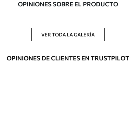
OPINIONES SOBRE EL PRODUCTO
Adicionalmente
Disponible con recubrimiento de barniz
y/o adhesivo para empapelar.
Limpieza
Se puede limpiar suavemente con una
esponja suave. Los murales de pared con
VER TODA LA GALERÍA
recubrimiento de barniz pueden
limpiarse con agua.
OPINIONES DE CLIENTES EN TRUSTPILOT
Método de
Hasta 360 cm de altura: aplicación sin
aplicación
juntas.
Más de 360 cm de altura: aplicación con
solapamiento.
Materiales disponibles
Estándar
1508
.33
905
.00
$U
/m²