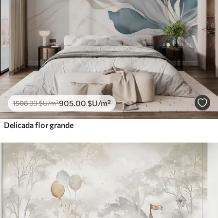
905
.00
$U
/m²
1508
.33
$U
/m²
Delicada flor grande