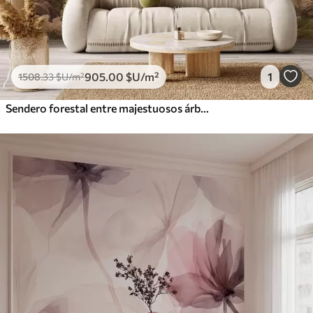
905
.00
$U
/m²
1
1508
.33
$U
/m²
Sendero forestal entre majestuosos árboles en estilo acuarela