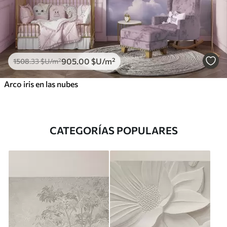
905
.00
$U
/m²
1508
.33
$U
/m²
Arco iris en las nubes
CATEGORÍAS POPULARES