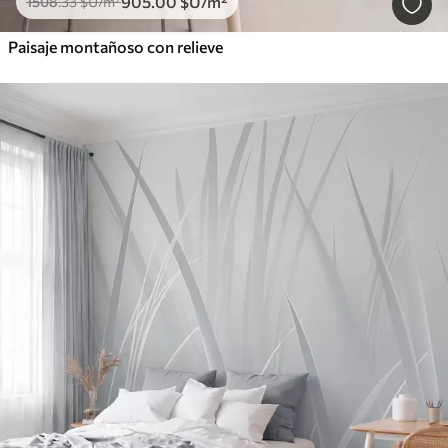
905
.00
$U
/m²
1508
.33
$U
/m²
Paisaje montañoso con relieve