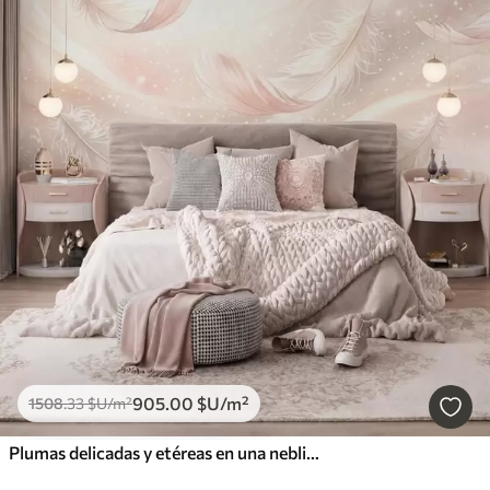
905
.00
$U
/m²
1508
.33
$U
/m²
Plumas delicadas y etéreas en una neblina de color rosa melocotón con destellos