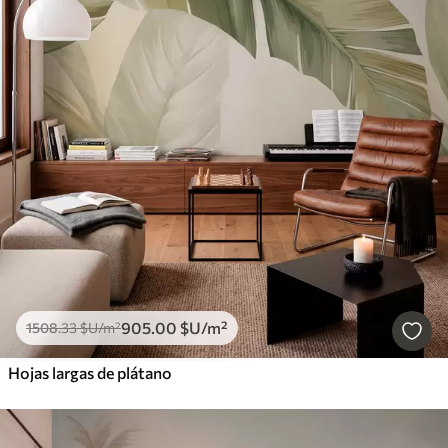
905
.00
$U
/m²
1508
.33
$U
/m²
Hojas largas de plátano