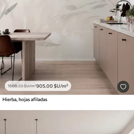
905
.00
$U
/m²
1508
.33
$U
/m²
Hierba, hojas afiladas