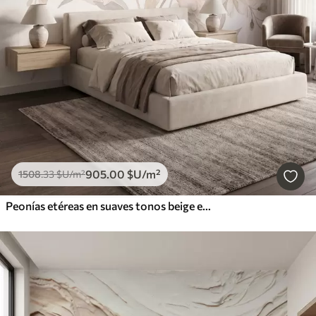
905
.00
$U
/m²
1508
.33
$U
/m²
Peonías etéreas en suaves tonos beige empolvado