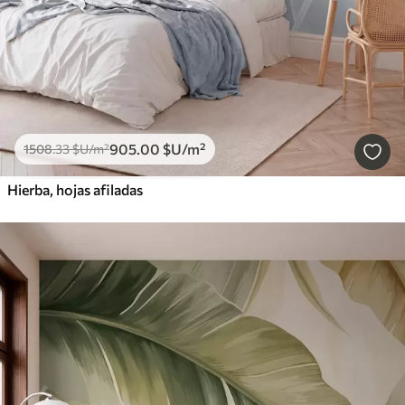
905
.00
$U
/m²
1508
.33
$U
/m²
Hierba, hojas afiladas