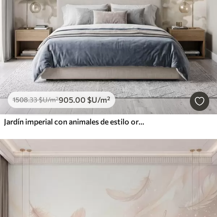
905
.00
$U
/m²
1508
.33
$U
/m²
Jardín imperial con animales de estilo oriental: mono, leopardo, tigre, pavo real y garza