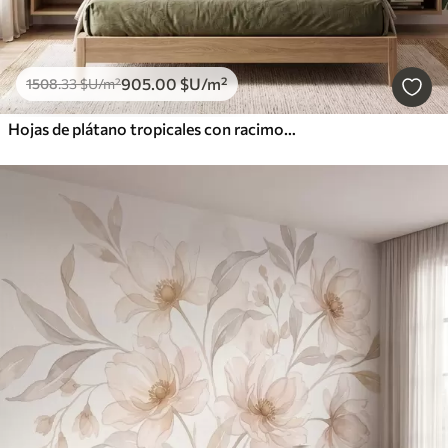
905
.00
$U
/m²
1508
.33
$U
/m²
Hojas de plátano tropicales con racimos de bayas de café rojas, estilo acuarela