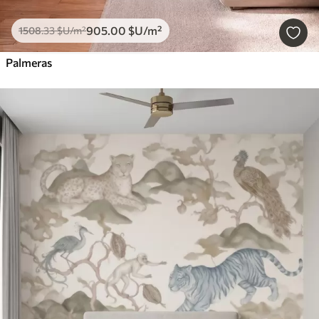
905
.00
$U
/m²
1508
.33
$U
/m²
Palmeras