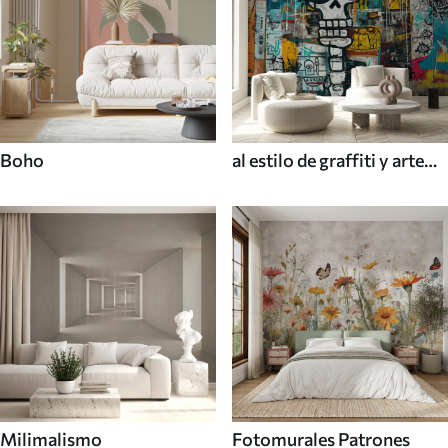
Boho
al estilo de graffiti y arte
callejero
Milimalismo
Fotomurales Patrones