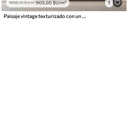
905
.00
$U
/m²
1
1508
.33
$U
/m²
Paisaje vintage texturizado con un árbol cerca de un río y un cielo nublado, arte de la naturaleza en tonos sepia