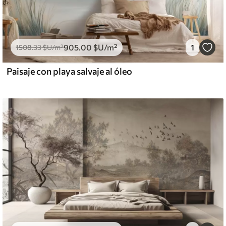
905
.00
$U
/m²
1
1508
.33
$U
/m²
Paisaje con playa salvaje al óleo