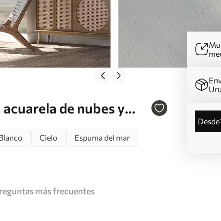
Mur
me
Env
Ur
 acuarela de nubes y
desde
Blanco
Cielo
Espuma del mar
reguntas más frecuentes