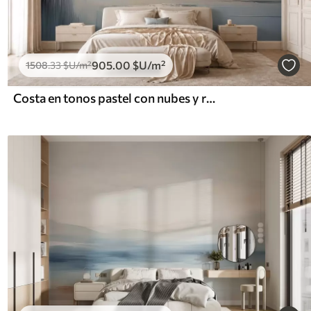
905
.00
$U
/m²
1508
.33
$U
/m²
Costa en tonos pastel con nubes y reflejos en el agua