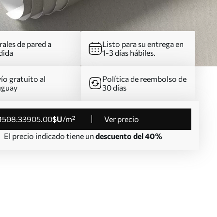
ales de pared a
Listo para su entrega en
dida
1-3 días hábiles.
ío gratuito al
Política de reembolso de
uguay
30 días
1508
.33
905
.00
$U
/m²
Ver precio
El precio indicado tiene un
descuento del 40%