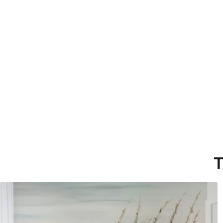
Más de 360 cm de altura: ap
Materiales disponibles
Estándar
Premium
1508
.33
1808
.33
905
.00
$U
/m²
1085
.00
$U
/m
T