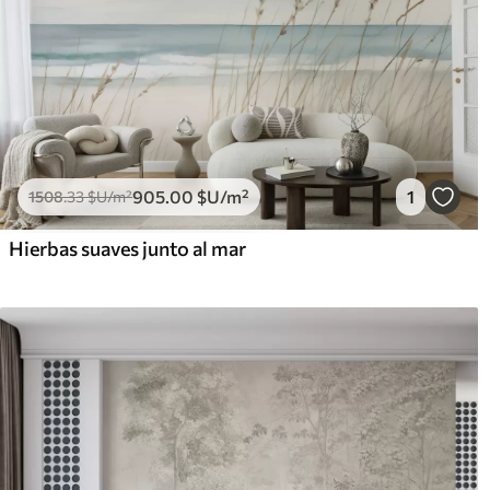
905
.00
$U
/m²
1
1508
.33
$U
/m²
Hierbas suaves junto al mar