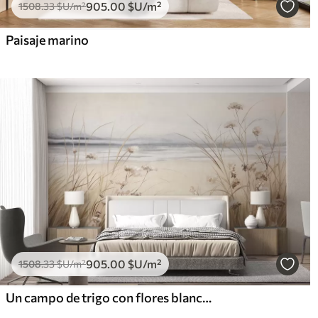
905
.00
$U
/m²
1508
.33
$U
/m²
Paisaje marino
905
.00
$U
/m²
1508
.33
$U
/m²
Un campo de trigo con flores blancas en primer plano, una playa y el océano al fondo, colores pastel neutros apagados