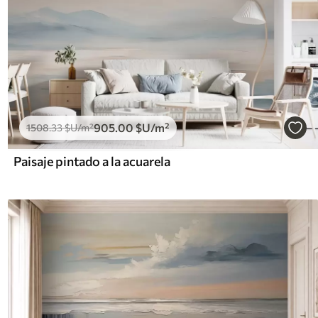
905
.00
$U
/m²
1508
.33
$U
/m²
Paisaje pintado a la acuarela