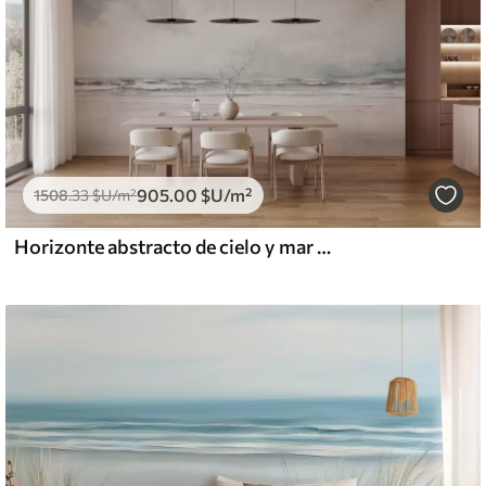
905
.00
$U
/m²
1508
.33
$U
/m²
Horizonte abstracto de cielo y mar encontrándose