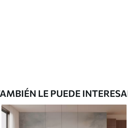
licación con solapamiento.
Vinilo Premium
1990
.00
²
1194
.00
$U
/m²
AMBIÉN LE PUEDE INTERES