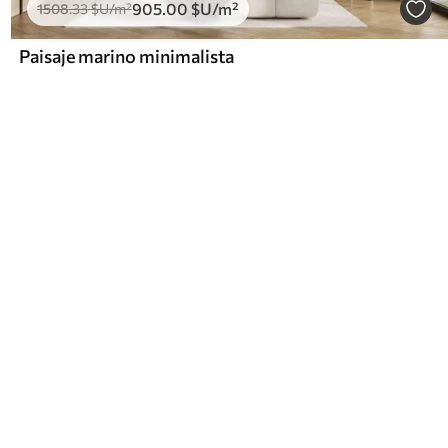
905
.00
$U
/m²
1508
.33
$U
/m²
Paisaje marino minimalista