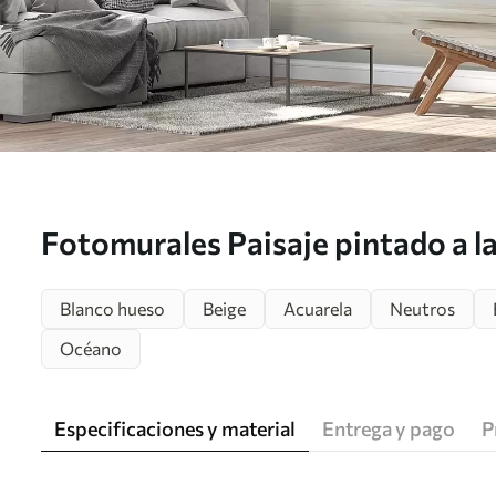
Fotomurales Paisaje pintado a la
mar Nr. w02116
Blanco hueso
Beige
Acuarela
Neutros
Océano
Especificaciones y material
Entrega y pago
P