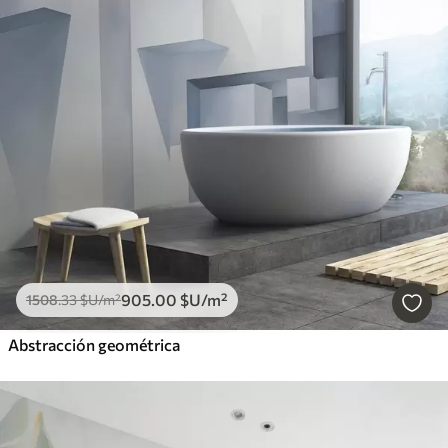
905
.00
$U
/m²
1508
.33
$U
/m²
Abstracción geométrica