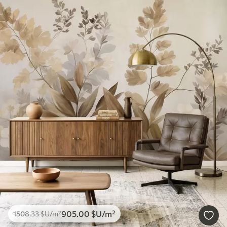
905
.00
$U
/m²
1508
.33
$U
/m²