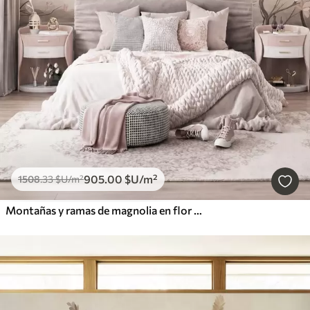
905
.00
$U
/m²
1508
.33
$U
/m²
Montañas y ramas de magnolia en flor de color rosa, paisaje con textura