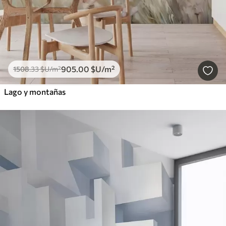
905
.00
$U
/m²
1508
.33
$U
/m²
Lago y montañas