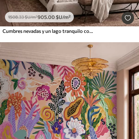
905
.00
$U
/m²
1508
.33
$U
/m²
Cumbres nevadas y un lago tranquilo con un reflejo como un espejo