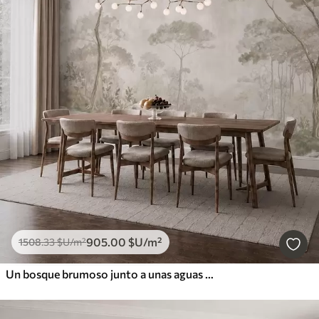
905
.00
$U
/m²
1508
.33
$U
/m²
Un bosque brumoso junto a unas aguas tranquilas, en suaves tonos pastel naturales