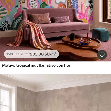
905
.00
$U
/m²
1508
.33
$U
/m²
Motivo tropical muy llamativo con flores, hojas y frutas de colores vivos