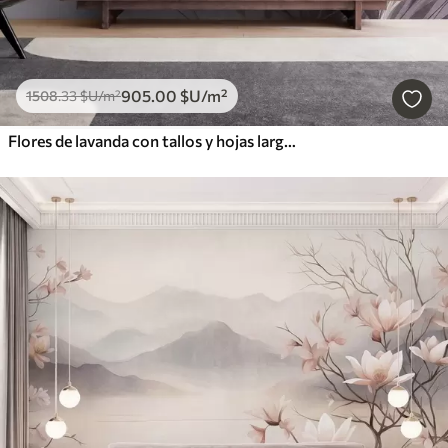
905
.00
$U
/m²
1508
.33
$U
/m²
Flores de lavanda con tallos y hojas largos, obra de arte con una textura suave en tonos pastel