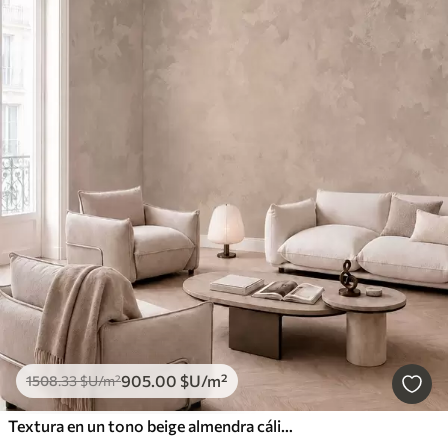
905
.00
$U
/m²
1508
.33
$U
/m²
Textura en un tono beige almendra cálido con suaves transiciones tonales naturales