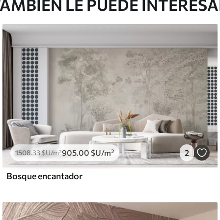
AMBIÉN LE PUEDE INTERES
905
.00
$U
/m²
2
1508
.33
$U
/m²
Bosque encantador