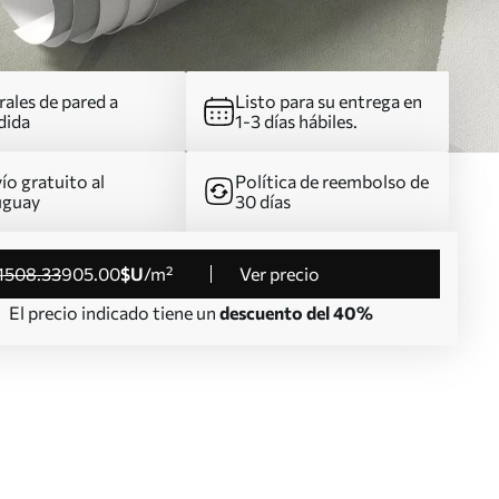
ales de pared a
Listo para su entrega en
dida
1-3 días hábiles.
ío gratuito al
Política de reembolso de
uguay
30 días
1508
.33
905
.00
$U
/m²
Ver precio
El precio indicado tiene un
descuento del 40%