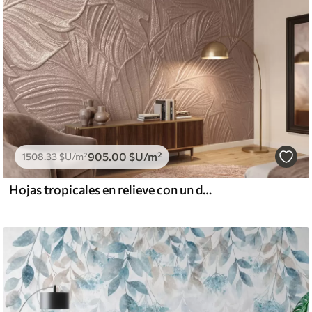
905
.00
$U
/m²
1508
.33
$U
/m²
Hojas tropicales en relieve con un delicado diseño en tonos beige cálidos