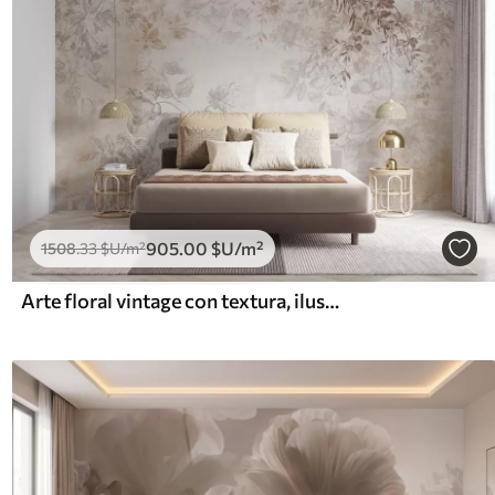
905
.00
$U
/m²
1508
.33
$U
/m²
Arte floral vintage con textura, ilustraciones de delicadas flores y hojas de jardín en estilo dibujo, suaves tonos pastel beige y sepia