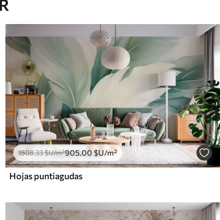
AR
905
.00
$U
/m²
1508
.33
$U
/m²
Hojas puntiagudas