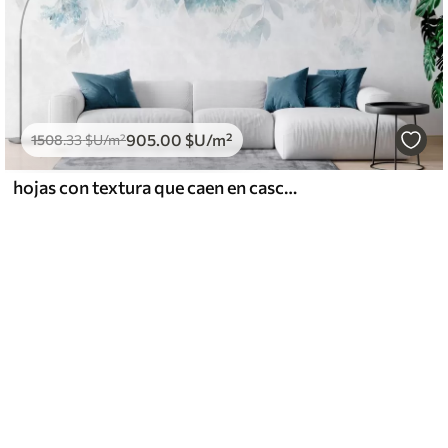
905
.00
$U
/m²
1508
.33
$U
/m²
hojas con textura que caen en cascada, con flores en tonos turquesa y beige