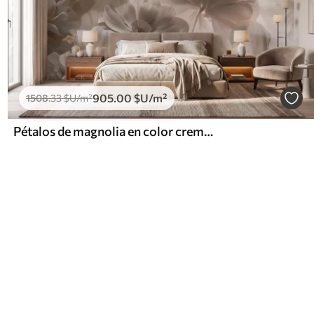
905
.00
$U
/m²
1508
.33
$U
/m²
Pétalos de magnolia en color crema, estilo abstracto