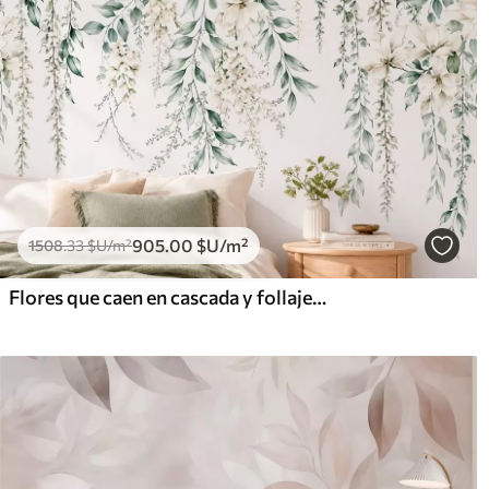
905
.00
$U
/m²
1508
.33
$U
/m²
Flores que caen en cascada y follaje verde sobre un fondo claro