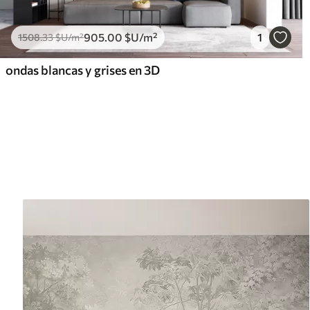
905
.00
$U
/m²
1
1508
.33
$U
/m²
ondas blancas y grises en 3D