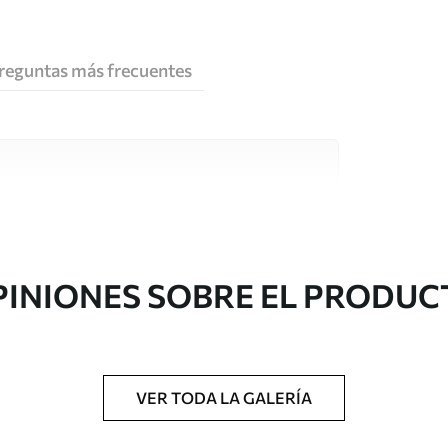
reguntas más frecuentes
e alta calidad, cada uno de ellos adecuado para
 diferentes. Más información a continuación
sonalización.
PINIONES SOBRE EL PRODUC
VER TODA LA GALERÍA
gado en rollos de hasta 50 cm de ancho.