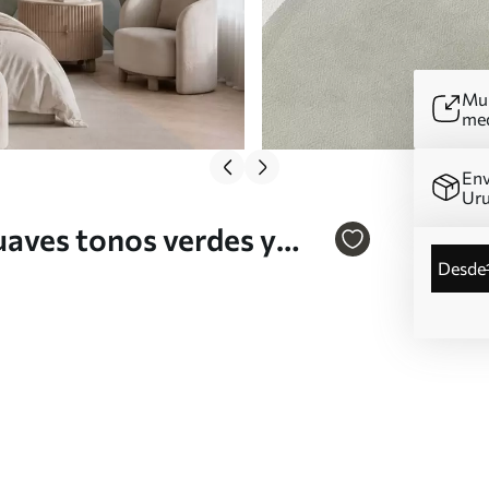
Mur
me
Env
Ur
uaves tonos verdes y
desde