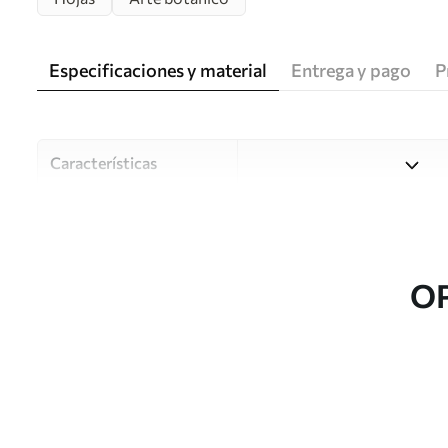
Especificaciones y material
Entrega y pago
P
Características
Material
Elija entre tres materiales d
habitaciones y presupuestos
o durante el proceso de per
O
Autor
Estudio de diseño Uwalls
Número de artículo
w05693
Producción
Impreso bajo pedido y entre