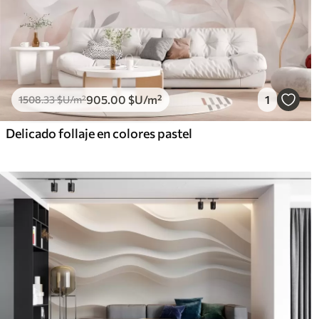
905
.00
$U
/m²
1
1508
.33
$U
/m²
Delicado follaje en colores pastel