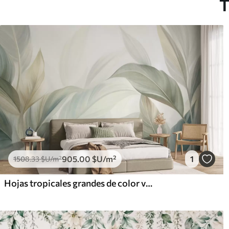
T
905
.00
$U
/m²
1
1508
.33
$U
/m²
Hojas tropicales grandes de color verde pálido con tonos suaves y pasteles, obra de arte con textura