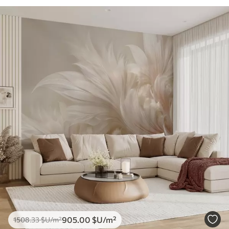
905
.00
$U
/m²
1508
.33
$U
/m²