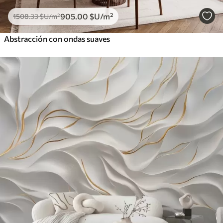
905
.00
$U
/m²
1508
.33
$U
/m²
Abstracción con ondas suaves