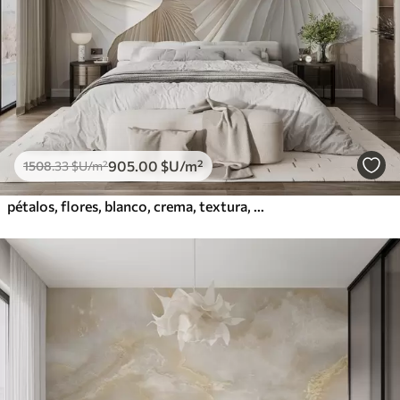
905
.00
$U
/m²
1508
.33
$U
/m²
pétalos, flores, blanco, crema, textura, ternura, decorativo