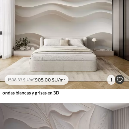
905
.00
$U
/m²
1
1508
.33
$U
/m²
ondas blancas y grises en 3D