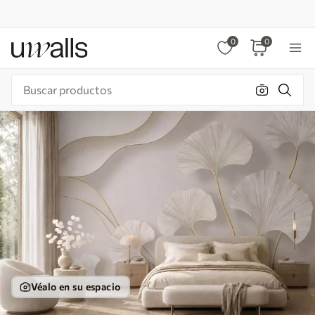
0
0
Véalo en su espacio