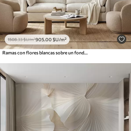
905
.00
$U
/m²
1508
.33
$U
/m²
Ramas con flores blancas sobre un fondo beige suave.