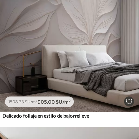
905
.00
$U
/m²
1508
.33
$U
/m²
Delicado follaje en estilo de bajorrelieve