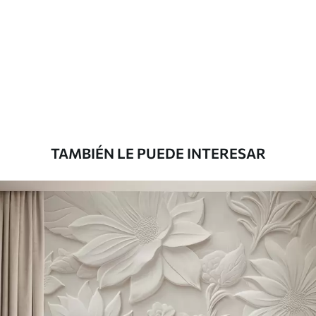
Materiales disponibles
Estándar
1508
.33
905
.00
$U
/m²
Premium
1808
.33
1085
.00
$U
/m²
TAMBIÉN LE PUEDE INTERESAR
Vinilo Premium
1990
.00
1194
.00
$U
/m²