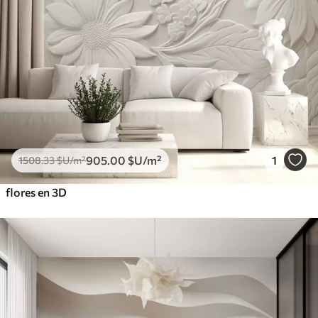
905
.00
$U
/m²
1
1508
.33
$U
/m²
flores en 3D