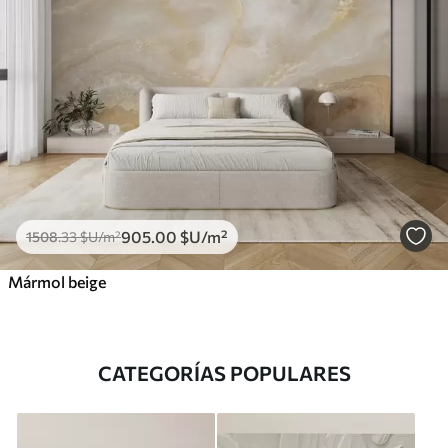
905
.00
$U
/m²
1508
.33
$U
/m²
Mármol beige
CATEGORÍAS POPULARES