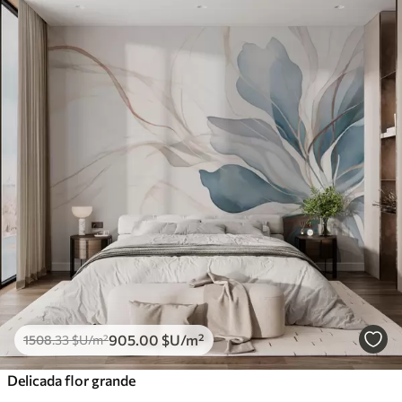
905
.00
$U
/m²
1508
.33
$U
/m²
Delicada flor grande