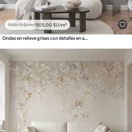
905
.00
$U
/m²
1508
.33
$U
/m²
Ondas en relieve grises con detalles en amarillo