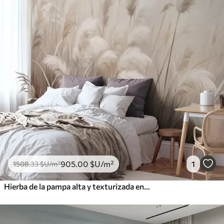
905
.00
$U
/m²
1
1508
.33
$U
/m²
Hierba de la pampa alta y texturizada en tonos suaves, cálidos y neutros, con un fondo difuminado y claro.