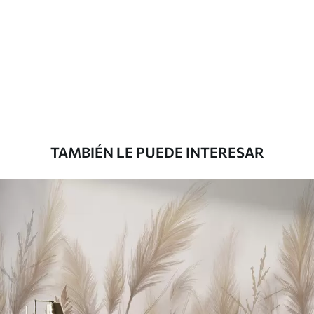
Materiales disponibles
Estándar
1508
.33
905
.00
$U
/m²
Premium
1808
.33
1085
.00
$U
/m²
TAMBIÉN LE PUEDE INTERESAR
Vinilo Premium
1990
.00
1194
.00
$U
/m²