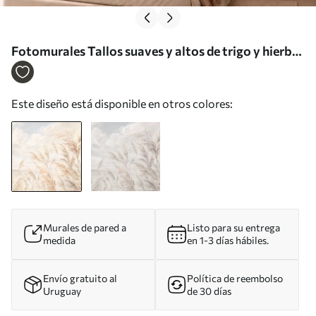
Fotomurales Tallos suaves y altos de trigo y hierba
bajo un cielo nublado Nr. w05735
Este diseño está disponible en otros colores:
Murales de pared a
Listo para su entrega
medida
en 1-3 días hábiles.
Envío gratuito al
Política de reembolso
Uruguay
de 30 días