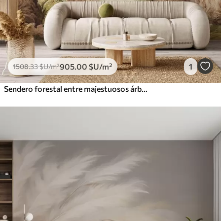
905
.00
$U
/m²
1
1508
.33
$U
/m²
Sendero forestal entre majestuosos árboles en estilo acuarela