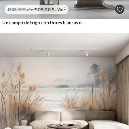
905
.00
$U
/m²
1508
.33
$U
/m²
Un campo de trigo con flores blancas en primer plano, una playa y el océano al fondo, colores pastel neutros apagados