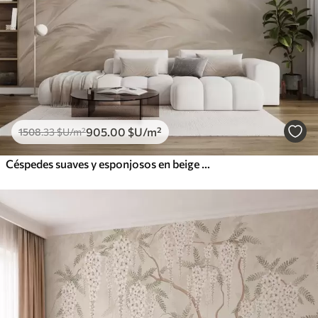
905
.00
$U
/m²
1508
.33
$U
/m²
Céspedes suaves y esponjosos en beige y gris