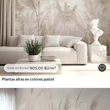
905
.00
$U
/m²
1508
.33
$U
/m²
Plantas altas en colores pastel