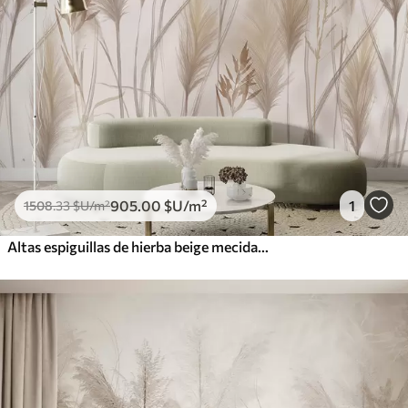
905
.00
$U
/m²
1
1508
.33
$U
/m²
Altas espiguillas de hierba beige mecidas por el viento sobre un fondo suave y claro