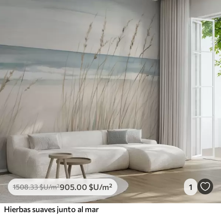
905
.00
$U
/m²
1
1508
.33
$U
/m²
Hierbas suaves junto al mar