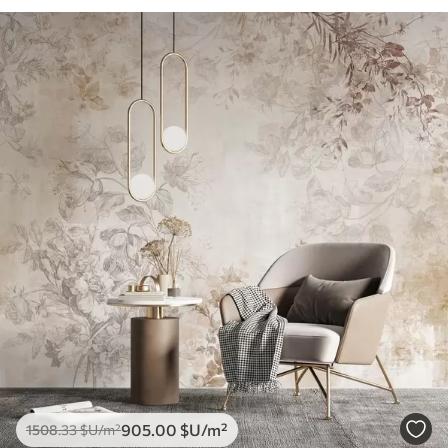
905
.00
$U
/m²
1508
.33
$U
/m²