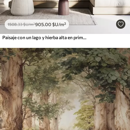
905
.00
$U
/m²
1508
.33
$U
/m²
Paisaje con un lago y hierba alta en primer plano, montañas al fondo, colores suaves, textura