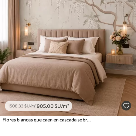
905
.00
$U
/m²
1508
.33
$U
/m²
Flores blancas que caen en cascada sobre aguas tranquilas