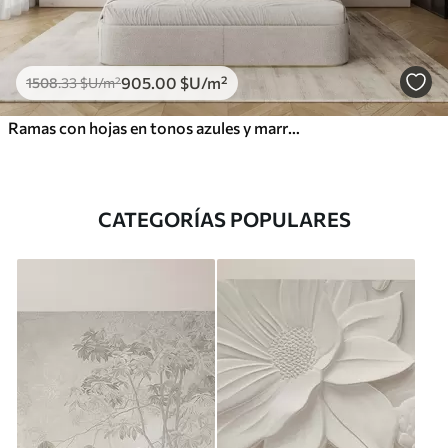
905
.00
$U
/m²
1508
.33
$U
/m²
Ramas con hojas en tonos azules y marrones, fondo claro, suave y delicado, estilo acuarela
CATEGORÍAS POPULARES