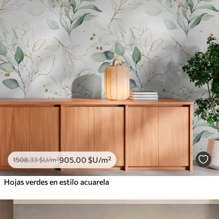
905
.00
$U
/m²
1508
.33
$U
/m²
Hojas verdes en estilo acuarela