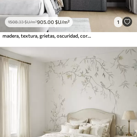
905
.00
$U
/m²
1
1508
.33
$U
/m²
madera, textura, grietas, oscuridad, corteza, superficie