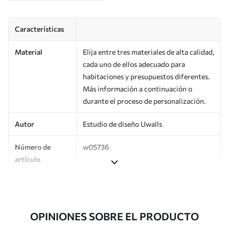
Características
Material
Elija entre tres materiales de alta calidad,
cada uno de ellos adecuado para
habitaciones y presupuestos diferentes.
Más información a continuación o
durante el proceso de personalización.
Autor
Estudio de diseño Uwalls
Número de
w05736
artículo
Producción
Impreso bajo pedido y entregado en
rollos de hasta 50 cm de ancho.
OPINIONES SOBRE EL PRODUCTO
Adicionalmente
Disponible con recubrimiento de barniz