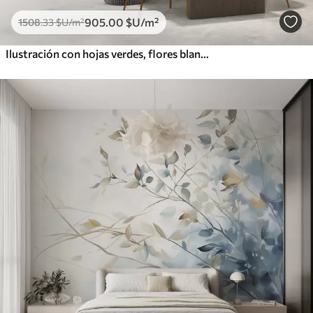
905
.00
$U
/m²
1508
.33
$U
/m²
Ilustración con hojas verdes, flores blancas, peonía y ramas