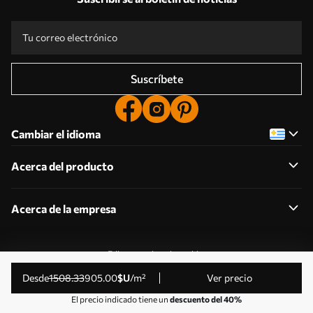
Suscríbete
Cambiar el idioma
Acerca del producto
Acerca de la empresa
Editar permisos de cookies
© 2011-2026 Uwalls . Todos los derechos reservados.
desde
1508
.33
905
.00
$U
/m²
Ver precio
Gestionado por KLW Sp. z o.o. CIF: PL9223057591.
El precio indicado tiene un
descuento del 40%