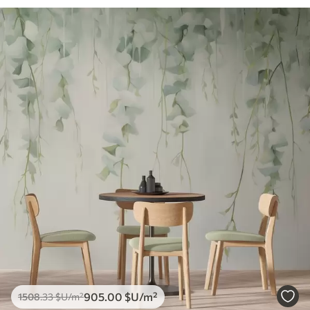
905
.00
$U
/m²
1508
.33
$U
/m²