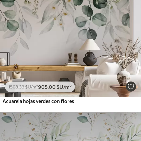
905
.00
$U
/m²
1508
.33
$U
/m²
Acuarela hojas verdes con flores