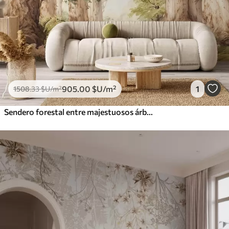
905
.00
$U
/m²
1
1508
.33
$U
/m²
Sendero forestal entre majestuosos árboles en estilo acuarela