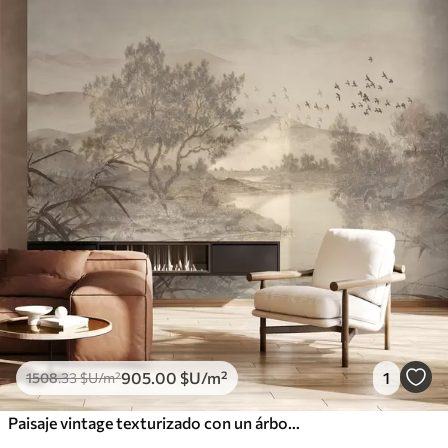
905
.00
$U
/m²
1
1508
.33
$U
/m²
Paisaje vintage texturizado con un árbol cerca de un río y un cielo nublado, arte de la naturaleza en tonos sepia