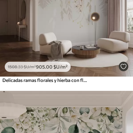
905
.00
$U
/m²
1508
.33
$U
/m²
Delicadas ramas florales y hierba con flores blancas, grises y beige que caen en cascada sobre un fondo claro