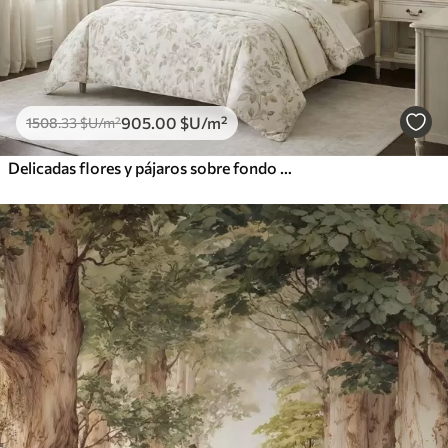
905
.00
$U
/m²
1508
.33
$U
/m²
Delicadas flores y pájaros sobre fondo de tiza.