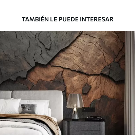
1808
.33
1085
.00
$U
/m²
TAMBIÉN LE PUEDE INTERESAR
Vinilo Premium
1990
.00
1194
.00
$U
/m²