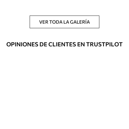
y/o adhesivo para empapelar.
Limpieza
Se puede limpiar suavemente con una
esponja suave. Los murales de pared con
VER TODA LA GALERÍA
recubrimiento de barniz pueden
limpiarse con agua.
OPINIONES DE CLIENTES EN TRUSTPILOT
Método de
Hasta 360 cm de altura: aplicación sin
aplicación
juntas.
Más de 360 cm de altura: aplicación con
solapamiento.
Materiales disponibles
Estándar
1508
.33
905
.00
$U
/m²
Premium