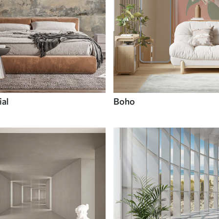
ial
Boho