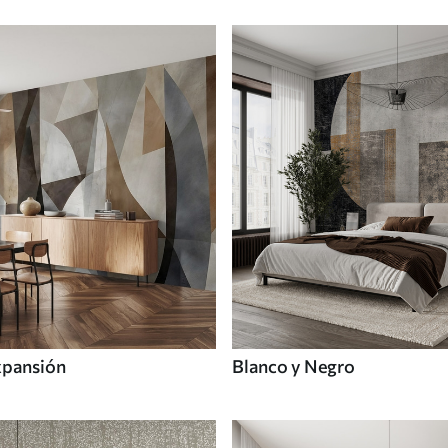
xpansión
Blanco y Negro