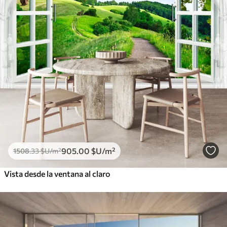
905
.00
$U
/m²
1508
.33
$U
/m²
Vista desde la ventana al claro