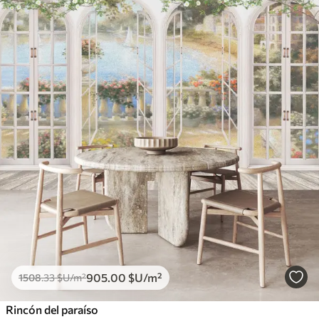
905
.00
$U
/m²
1508
.33
$U
/m²
Rincón del paraíso