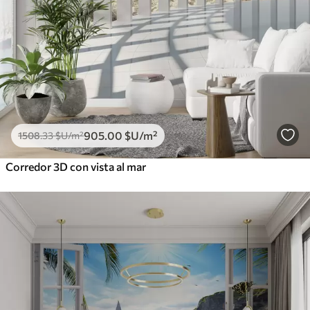
905
.00
$U
/m²
1508
.33
$U
/m²
Corredor 3D con vista al mar