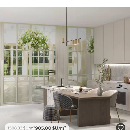
905
.00
$U
/m²
1508
.33
$U
/m²