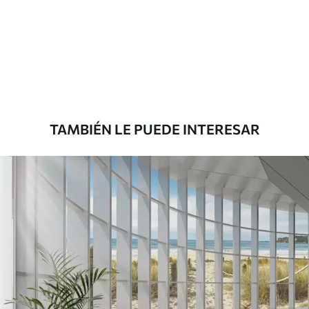
Estándar
1508
.33
905
.00
$U
/m²
Premium
1808
.33
1085
.00
$U
/m²
TAMBIÉN LE PUEDE INTERESAR
Vinilo Premium
1990
.00
1194
.00
$U
/m²