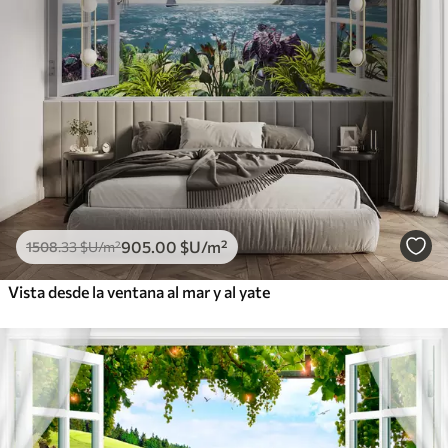
905
.00
$U
/m²
1508
.33
$U
/m²
Vista desde la ventana al mar y al yate