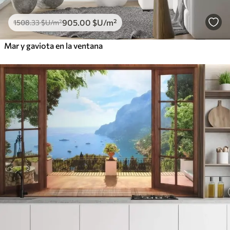
905
.00
$U
/m²
1508
.33
$U
/m²
Mar y gaviota en la ventana