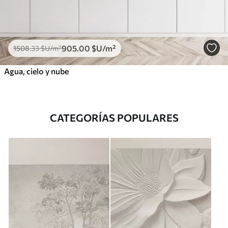
905
.00
$U
/m²
1508
.33
$U
/m²
Agua, cielo y nube
CATEGORÍAS POPULARES