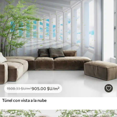
905
.00
$U
/m²
1508
.33
$U
/m²
Túnel con vista a la nube