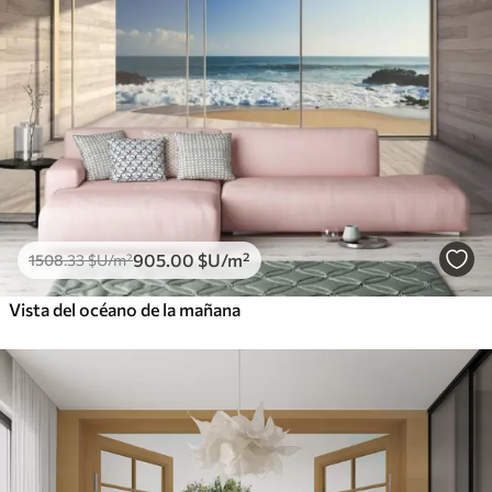
905
.00
$U
/m²
1508
.33
$U
/m²
Vista del océano de la mañana