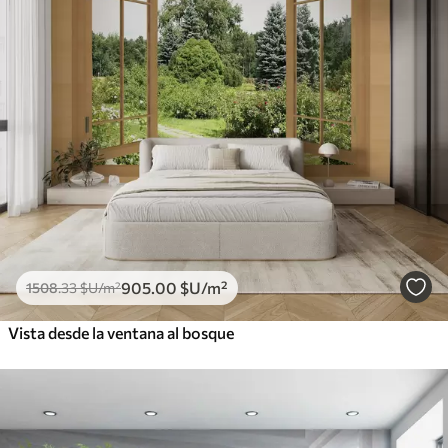
905
.00
$U
/m²
1508
.33
$U
/m²
Vista desde la ventana al bosque