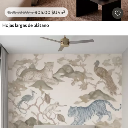
905
.00
$U
/m²
1508
.33
$U
/m²
Hojas largas de plátano