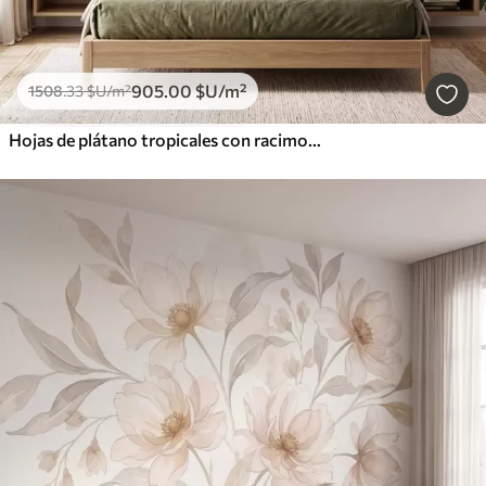
905
.00
$U
/m²
1508
.33
$U
/m²
Hojas de plátano tropicales con racimos de bayas de café rojas, estilo acuarela