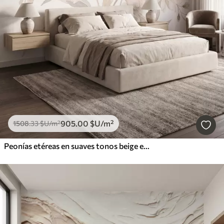
905
.00
$U
/m²
1508
.33
$U
/m²
Peonías etéreas en suaves tonos beige empolvado