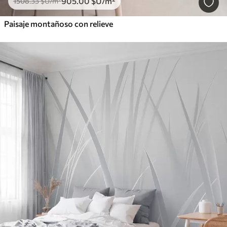
905
.00
$U
/m²
1508
.33
$U
/m²
Paisaje montañoso con relieve