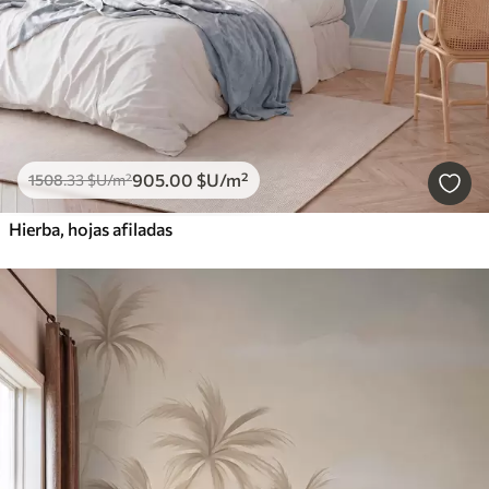
905
.00
$U
/m²
1508
.33
$U
/m²
Hierba, hojas afiladas