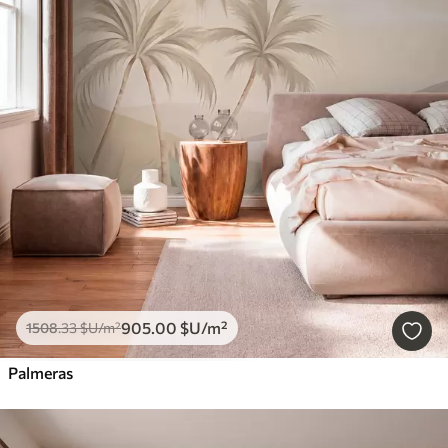
905
.00
$U
/m²
1508
.33
$U
/m²
Palmeras