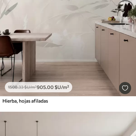
905
.00
$U
/m²
1508
.33
$U
/m²
Hierba, hojas afiladas