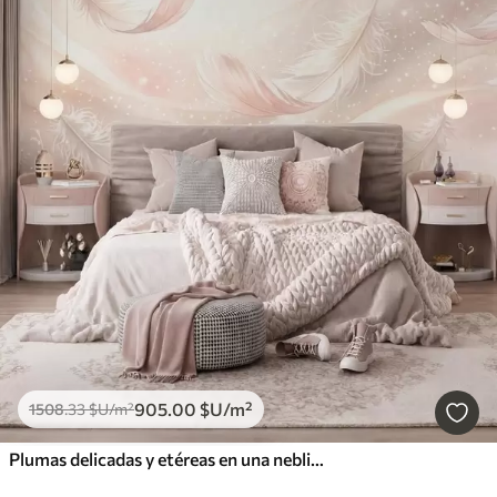
905
.00
$U
/m²
1508
.33
$U
/m²
Plumas delicadas y etéreas en una neblina de color rosa melocotón con destellos