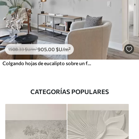
905
.00
$U
/m²
1508
.33
$U
/m²
Colgando hojas de eucalipto sobre un fondo blanco
CATEGORÍAS POPULARES