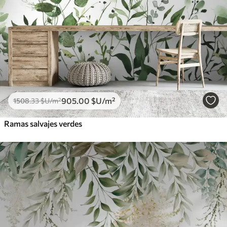
905
.00
$U
/m²
1508
.33
$U
/m²
Ramas salvajes verdes