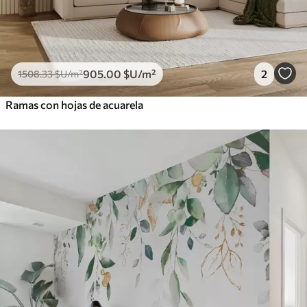
905
.00
$U
/m²
2
1508
.33
$U
/m²
Ramas con hojas de acuarela