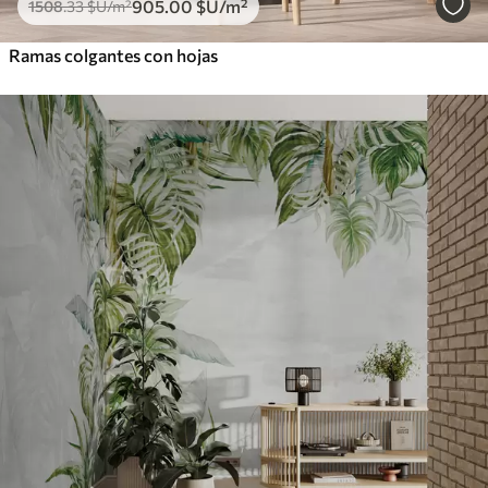
905
.00
$U
/m²
1508
.33
$U
/m²
Ramas colgantes con hojas