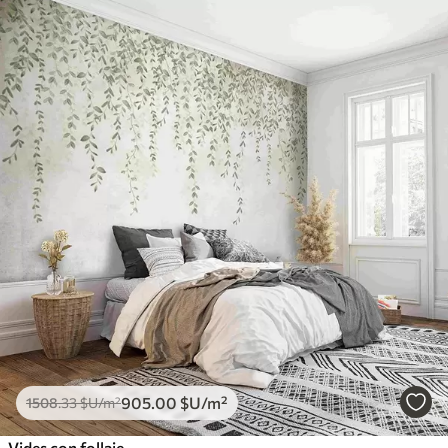
905
.00
$U
/m²
1508
.33
$U
/m²
Vides con follaje