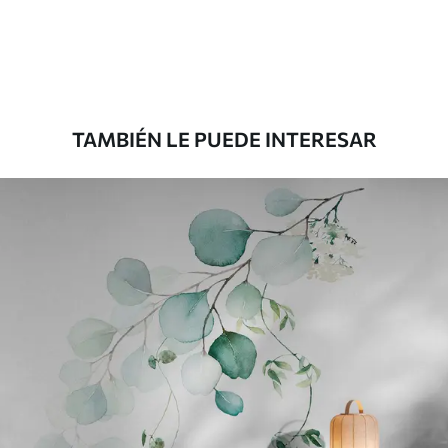
1508
.33
905
.00
$U
/m²
Premium
1808
.33
1085
.00
$U
/m²
TAMBIÉN LE PUEDE INTERESAR
Vinilo Premium
1990
.00
1194
.00
$U
/m²