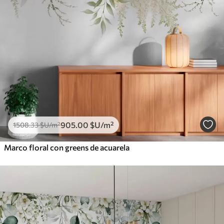
905
.00
$U
/m²
1508
.33
$U
/m²
Marco floral con greens de acuarela