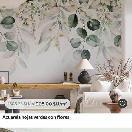
905
.00
$U
/m²
1508
.33
$U
/m²
Acuarela hojas verdes con flores