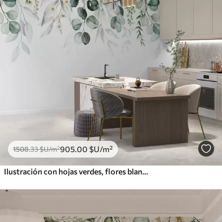
905
.00
$U
/m²
1508
.33
$U
/m²
Ilustración con hojas verdes, flores blancas, peonía y ramas