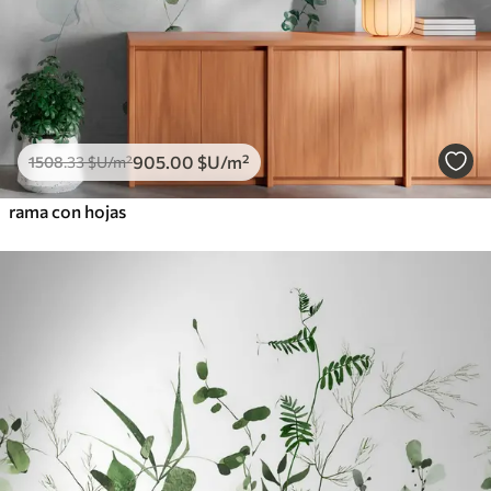
905
.00
$U
/m²
1508
.33
$U
/m²
rama con hojas