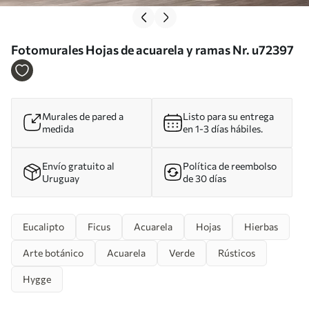
Fotomurales Hojas de acuarela y ramas Nr. u72397
Murales de pared a
Listo para su entrega
medida
en 1-3 días hábiles.
Envío gratuito al
Política de reembolso
Uruguay
de 30 días
Eucalipto
Ficus
Acuarela
Hojas
Hierbas
Arte botánico
Acuarela
Verde
Rústicos
Hygge