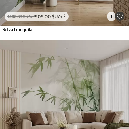
905
.00
$U
/m²
1
1508
.33
$U
/m²
Selva tranquila