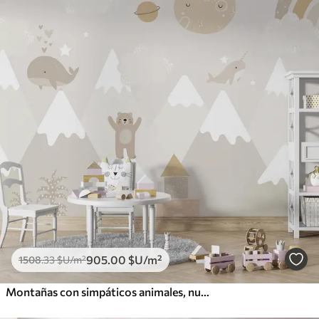
905
.00
$U
/m²
1508
.33
$U
/m²
Montañas con simpáticos animales, nubes y planetas, colores beige