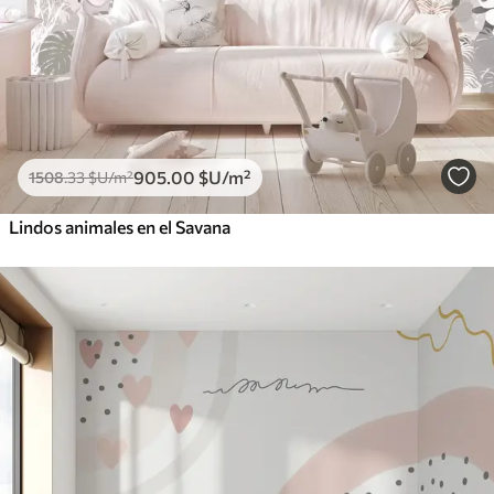
905
.00
$U
/m²
1508
.33
$U
/m²
Lindos animales en el Savana