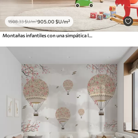
905
.00
$U
/m²
1508
.33
$U
/m²
Montañas infantiles con una simpática luna y plantas en la parte inferior