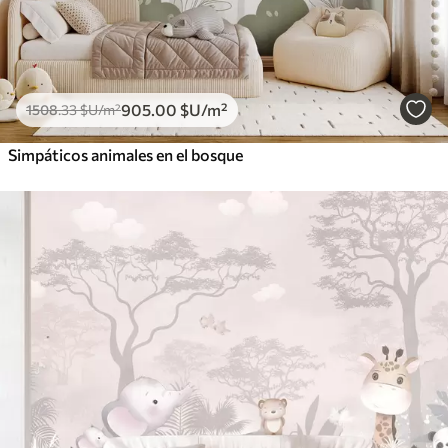
905
.00
$U
/m²
1508
.33
$U
/m²
Simpáticos animales en el bosque