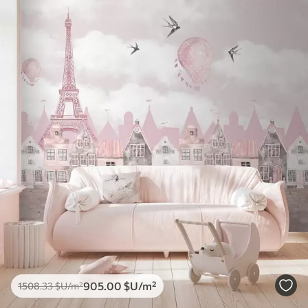
905
.00
$U
/m²
1508
.33
$U
/m²