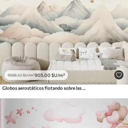
905
.00
$U
/m²
1508
.33
$U
/m²
Globos aerostáticos flotando sobre las montañas en tonos pastel neutros y suaves