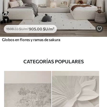
905
.00
$U
/m²
1508
.33
$U
/m²
Globos en flores y ramas de sakura
CATEGORÍAS POPULARES