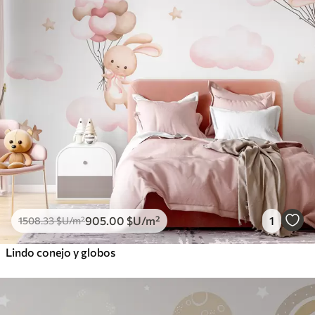
905
.00
$U
/m²
1
1508
.33
$U
/m²
Lindo conejo y globos