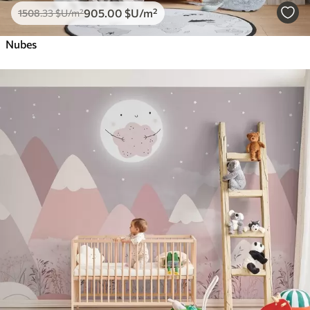
905
.00
$U
/m²
1508
.33
$U
/m²
Nubes