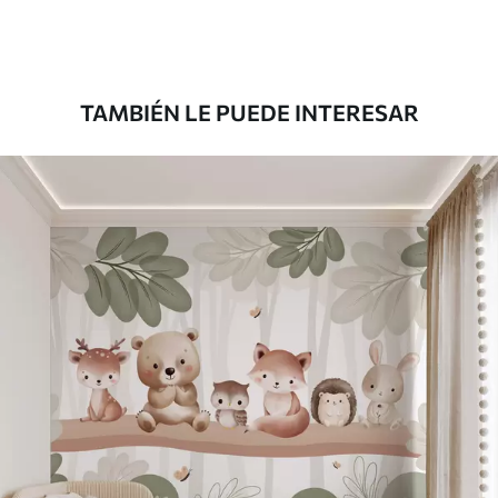
Premium
1808
.33
1085
.00
$U
/m²
TAMBIÉN LE PUEDE INTERESAR
Vinilo Premium
1990
.00
1194
.00
$U
/m²