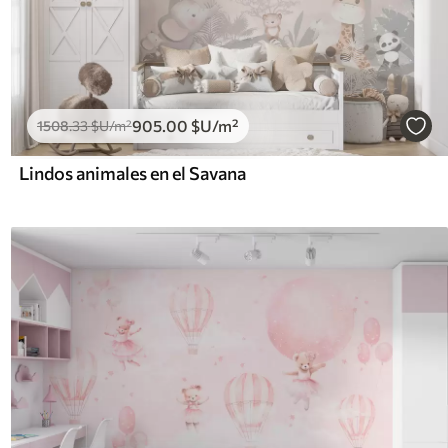
905
.00
$U
/m²
1508
.33
$U
/m²
Lindos animales en el Savana