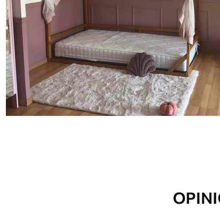
Más de 360 cm de altura: ap
Materiales disponibles
Estándar
Premium
1508
.33
1808
.33
905
.00
$U
/m²
1085
.00
$U
/m
OPINI