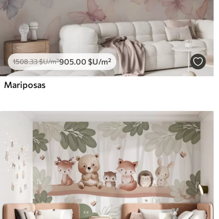
905
.00
$U
/m²
1508
.33
$U
/m²
Mariposas