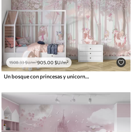
905
.00
$U
/m²
1508
.33
$U
/m²
Un bosque con princesas y unicornios