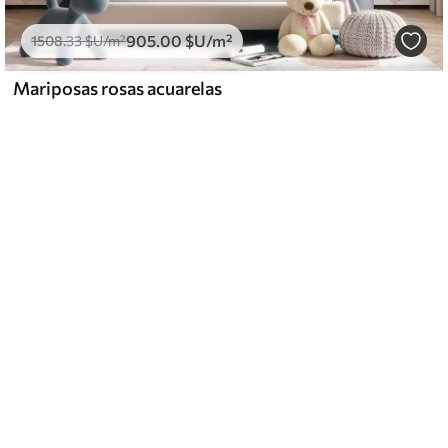
905
.00
$U
/m²
1508
.33
$U
/m²
Mariposas rosas acuarelas