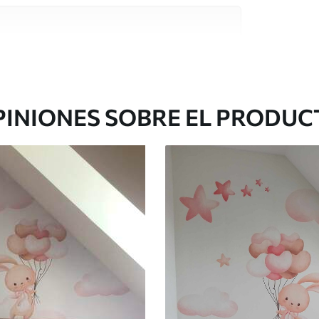
e alta calidad, cada uno de ellos adecuado para
 diferentes. Más información a continuación
sonalización.
PINIONES SOBRE EL PRODUC
gado en rollos de hasta 50 cm de ancho.
o de barniz y/o adhesivo para empapelar.
 con una esponja suave. Los murales de pared
 pueden limpiarse con agua.
cación sin juntas.