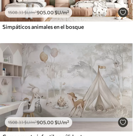
905
.00
$U
/m²
1508
.33
$U
/m²
Simpáticos animales en el bosque
905
.00
$U
/m²
1508
.33
$U
/m²