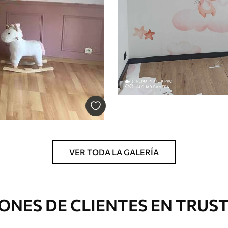
licación con solapamiento.
Vinilo Premium
1990
.00
²
1194
.00
$U
/m²
VER TODA LA GALERÍA
ONES DE CLIENTES EN TRUS