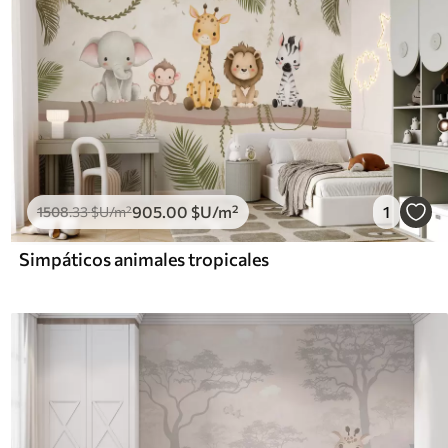
905
.00
$U
/m²
1
1508
.33
$U
/m²
Simpáticos animales tropicales