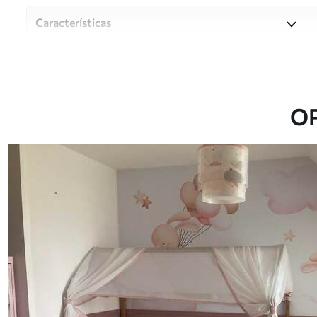
Características
Material
Elija entre tres materiales d
habitaciones y presupuestos
o durante el proceso de per
O
Autor
Estudio de diseño Uwalls
Número de artículo
u95399
Producción
Impreso bajo pedido y entre
Adicionalmente
Disponible con recubrimient
Limpieza
Se puede limpiar suavemente
con recubrimiento de barniz
Método de aplicación
Hasta 360 cm de altura: apli