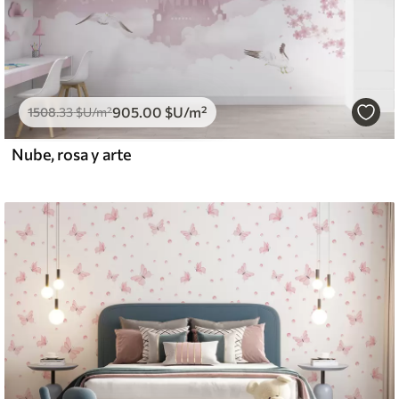
905
.00
$U
/m²
1508
.33
$U
/m²
Nube, rosa y arte