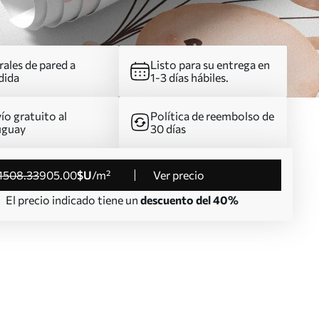
ales de pared a
Listo para su entrega en
dida
1-3 días hábiles.
ío gratuito al
Política de reembolso de
uguay
30 días
1508
.33
905
.00
$U
/m²
Ver precio
El precio indicado tiene un
descuento del 40%