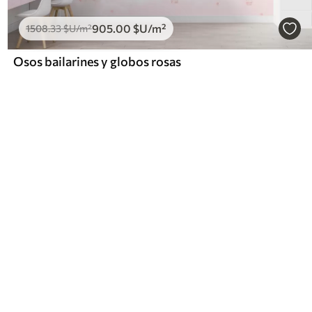
905
.00
$U
/m²
1508
.33
$U
/m²
Osos bailarines y globos rosas