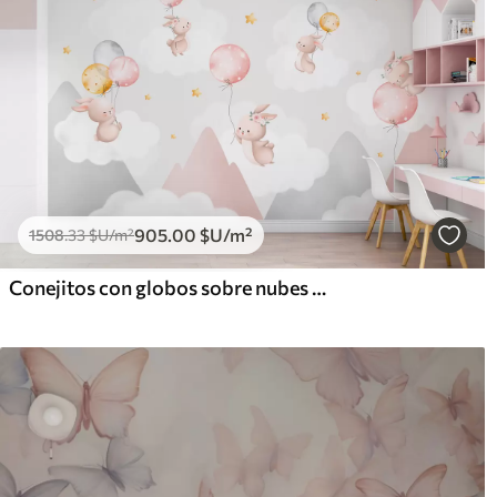
905
.00
$U
/m²
1508
.33
$U
/m²
Conejitos con globos sobre nubes entre picos montañosos