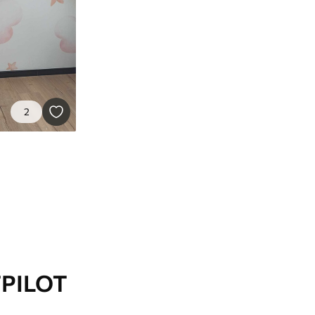
2
TPILOT