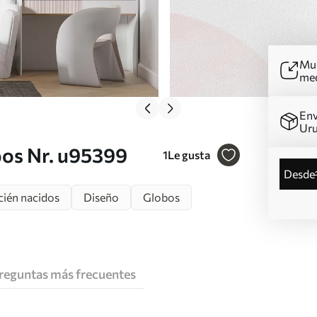
Mur
me
Env
Ur
bos Nr. u95399
1
Le gusta
desde
cién nacidos
Diseño
Globos
reguntas más frecuentes