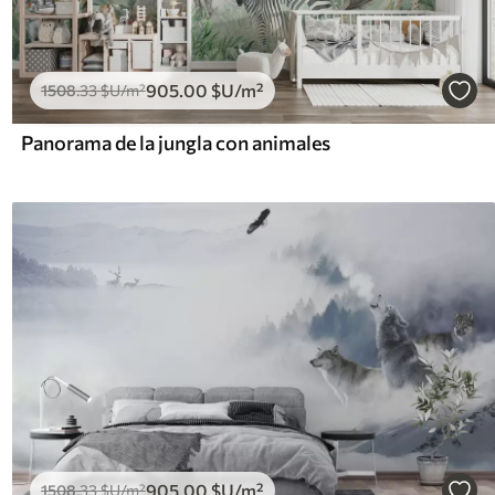
905
.00
$U
/m²
1508
.33
$U
/m²
Panorama de la jungla con animales
905
.00
$U
/m²
1508
.33
$U
/m²