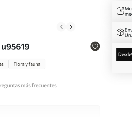
Mur
me
Env
Ur
. u95619
desde
es
Flora y fauna
reguntas más frecuentes
e alta calidad, cada uno de ellos adecuado para