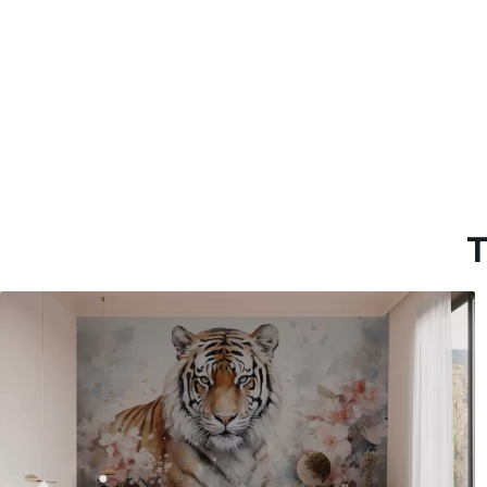
Estándar
Premium
1508
.33
1808
.33
905
.00
$U
/m²
1085
.00
$U
/m
T