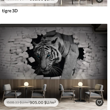
tigre 3D
905
.00
$U
/m²
1508
.33
$U
/m²