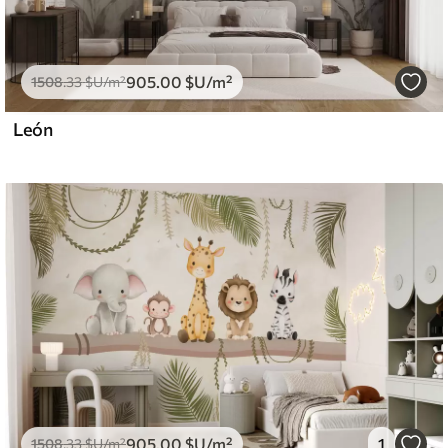
905
.00
$U
/m²
1508
.33
$U
/m²
León
905
.00
$U
/m²
1
1508
.33
$U
/m²