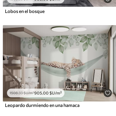
Lobos en el bosque
905
.00
$U
/m²
1508
.33
$U
/m²
Leopardo durmiendo en una hamaca