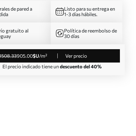
ales de pared a
Listo para su entrega en
dida
1-3 días hábiles.
ío gratuito al
Política de reembolso de
uguay
30 días
1508
.33
905
.00
$U
/m²
Ver precio
El precio indicado tiene un
descuento del 40%