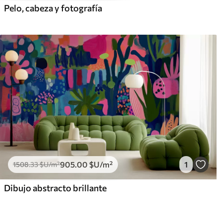
Pelo, cabeza y fotografía
905
.00
$U
/m²
1
1508
.33
$U
/m²
Dibujo abstracto brillante