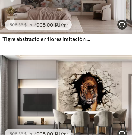
905
.00
$U
/m²
1508
.33
$U
/m²
Tigre abstracto en flores imitación acuarela
905
.00
$U
/m²
1508
.33
$U
/m²