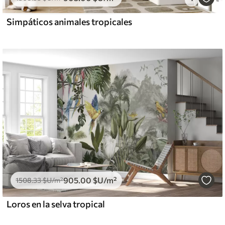
Simpáticos animales tropicales
905
.00
$U
/m²
1508
.33
$U
/m²
Loros en la selva tropical