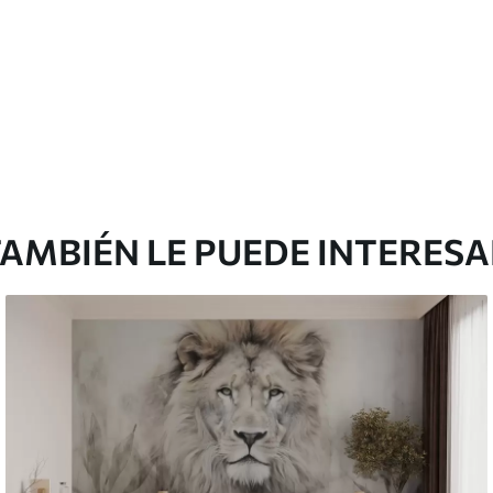
Vinilo Premium
1990
.00
²
1194
.00
$U
/m²
AMBIÉN LE PUEDE INTERES