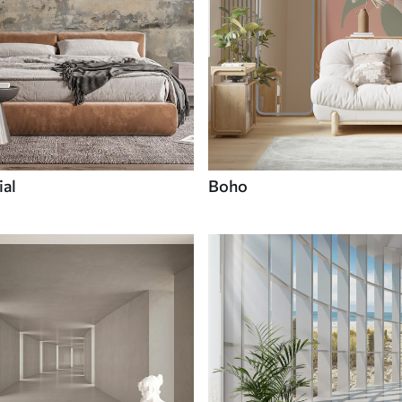
ial
Boho