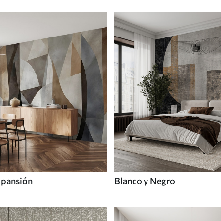
xpansión
Blanco y Negro