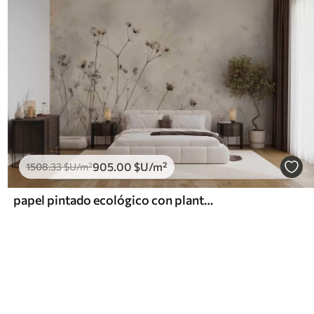
905
.00
$U
/m²
1508
.33
$U
/m²
papel pintado ecológico con plantas silvestres en colores pastel