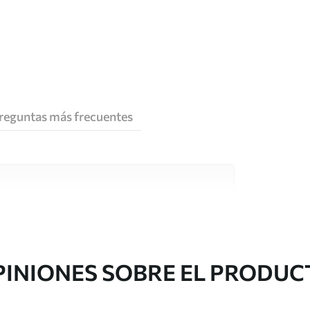
reguntas más frecuentes
e alta calidad, cada uno de ellos adecuado para
 diferentes. Más información a continuación
sonalización.
PINIONES SOBRE EL PRODUC