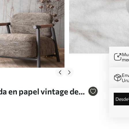
Mur
me
Env
Ur
a en papel vintage de
desde