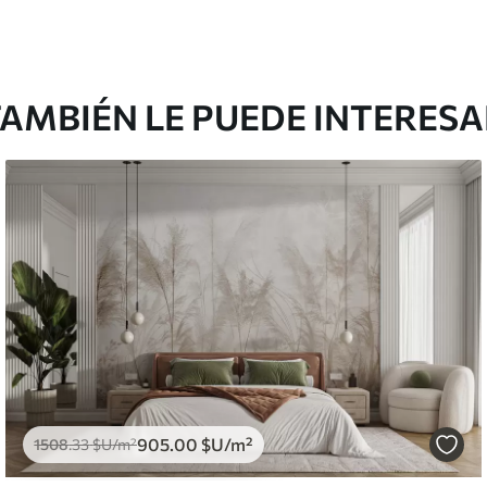
AMBIÉN LE PUEDE INTERES
905
.00
$U
/m²
1508
.33
$U
/m²