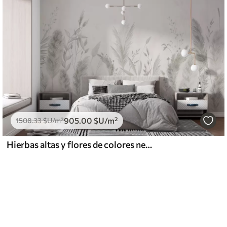
905
.00
$U
/m²
1508
.33
$U
/m²
Hierbas altas y flores de colores neutros