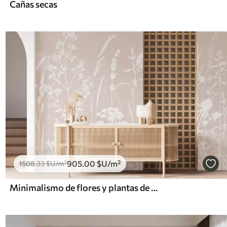
Cañas secas
905
.00
$U
/m²
1508
.33
$U
/m²
Minimalismo de flores y plantas de campo suaves