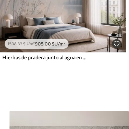
905
.00
$U
/m²
1508
.33
$U
/m²
Hierbas de pradera junto al agua en un paisaje brumoso