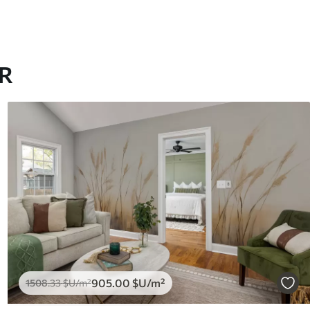
AR
905
.00
$U
/m²
1508
.33
$U
/m²