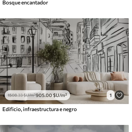
Bosque encantador
905
.00
$U
/m²
1
1508
.33
$U
/m²
Edificio, infraestructura e negro