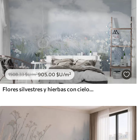
905
.00
$U
/m²
1508
.33
$U
/m²
Flores silvestres y hierbas con cielo balcánico y nubes