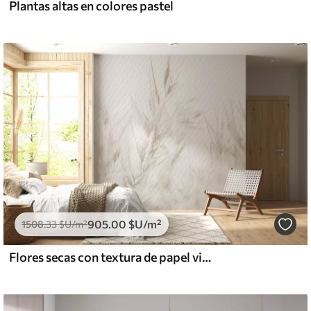
Plantas altas en colores pastel
905
.00
$U
/m²
1508
.33
$U
/m²
Flores secas con textura de papel vintage