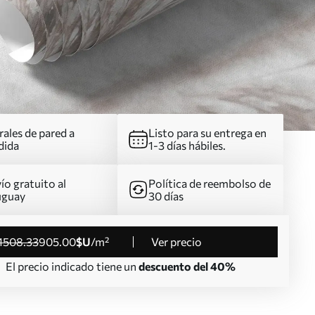
ales de pared a
Listo para su entrega en
dida
1-3 días hábiles.
ío gratuito al
Política de reembolso de
uguay
30 días
1508
.33
905
.00
$U
/m²
Ver precio
El precio indicado tiene un
descuento del 40%