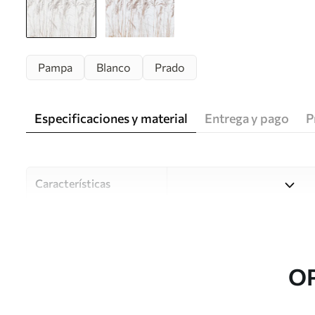
Pampa
Blanco
Prado
Especificaciones y material
Entrega y pago
P
Características
Material
Elija entre tres materiales d
habitaciones y presupuestos
o durante el proceso de per
O
Autor
Estudio de diseño Uwalls