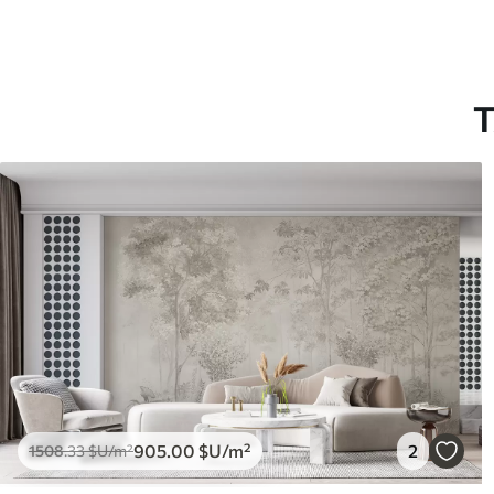
T
905
.00
$U
/m²
2
1508
.33
$U
/m²