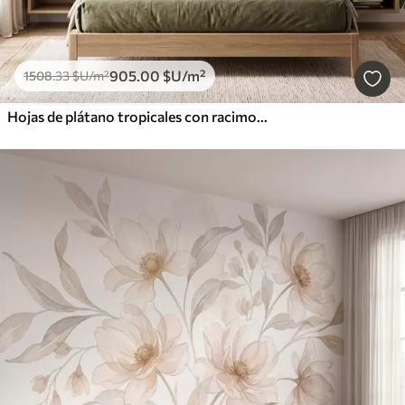
905
.00
$U
/m²
1508
.33
$U
/m²
Hojas de plátano tropicales con racimos de bayas de café rojas, estilo acuarela