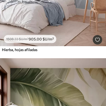
905
.00
$U
/m²
1508
.33
$U
/m²
Hierba, hojas afiladas