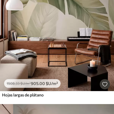
905
.00
$U
/m²
1508
.33
$U
/m²
Hojas largas de plátano