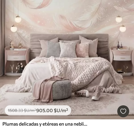
905
.00
$U
/m²
1508
.33
$U
/m²
Plumas delicadas y etéreas en una neblina de color rosa melocotón con destellos