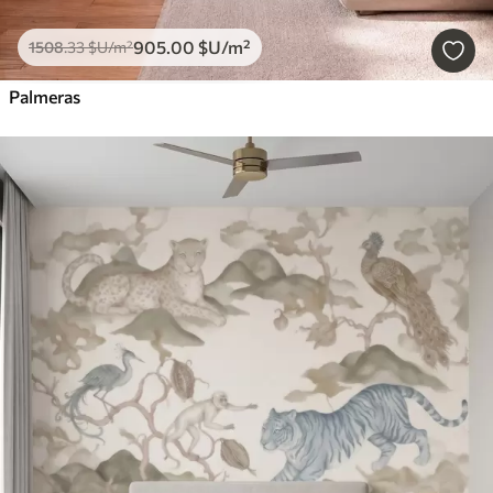
905
.00
$U
/m²
1508
.33
$U
/m²
Palmeras