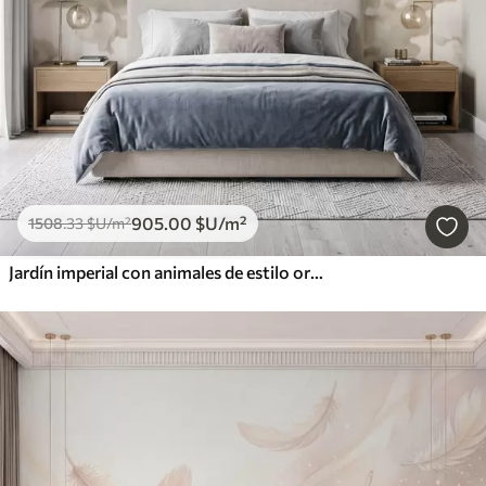
905
.00
$U
/m²
1508
.33
$U
/m²
Jardín imperial con animales de estilo oriental: mono, leopardo, tigre, pavo real y garza