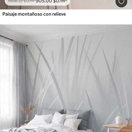
905
.00
$U
/m²
1508
.33
$U
/m²
Paisaje montañoso con relieve