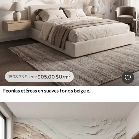
905
.00
$U
/m²
1508
.33
$U
/m²
Peonías etéreas en suaves tonos beige empolvado