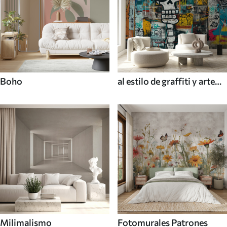
Boho
al estilo de graffiti y arte
callejero
Milimalismo
Fotomurales Patrones