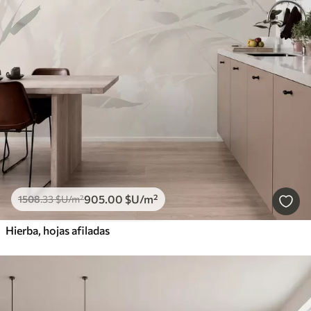
905
.00
$U
/m²
1508
.33
$U
/m²
Hierba, hojas afiladas