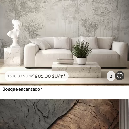
905
.00
$U
/m²
2
1508
.33
$U
/m²
Bosque encantador