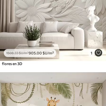
905
.00
$U
/m²
1
1508
.33
$U
/m²
flores en 3D