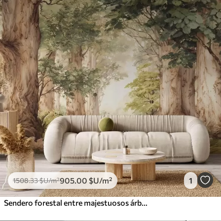
905
.00
$U
/m²
1
1508
.33
$U
/m²
Sendero forestal entre majestuosos árboles en estilo acuarela