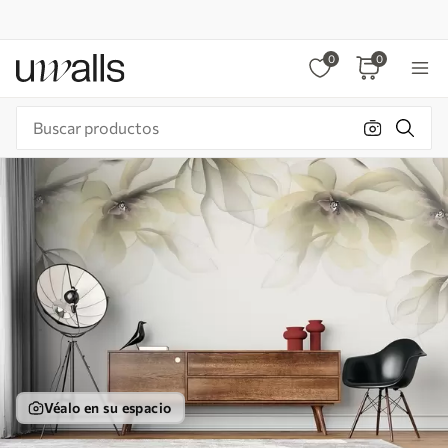
0
0
Véalo en su espacio