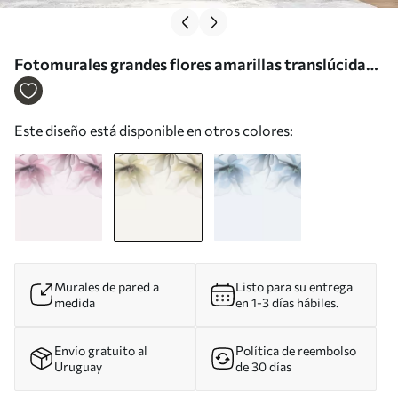
Fotomurales grandes flores amarillas translúcidas
en la parte superior Nr. w02093v1
Este diseño está disponible en otros colores:
Murales de pared a
Listo para su entrega
medida
en 1-3 días hábiles.
Envío gratuito al
Política de reembolso
Uruguay
de 30 días