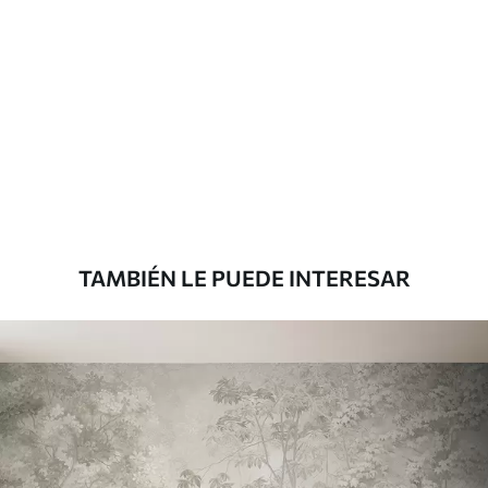
Materiales disponibles
Estándar
1508
.33
905
.00
$U
/m²
Premium
1808
.33
1085
.00
$U
/m²
TAMBIÉN LE PUEDE INTERESAR
Vinilo Premium
1990
.00
1194
.00
$U
/m²