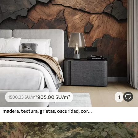
905
.00
$U
/m²
1
1508
.33
$U
/m²
madera, textura, grietas, oscuridad, corteza, superficie