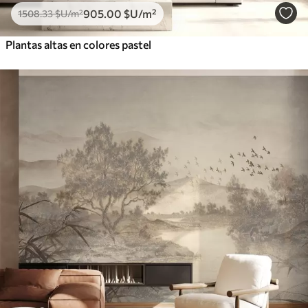
905
.00
$U
/m²
1508
.33
$U
/m²
Plantas altas en colores pastel