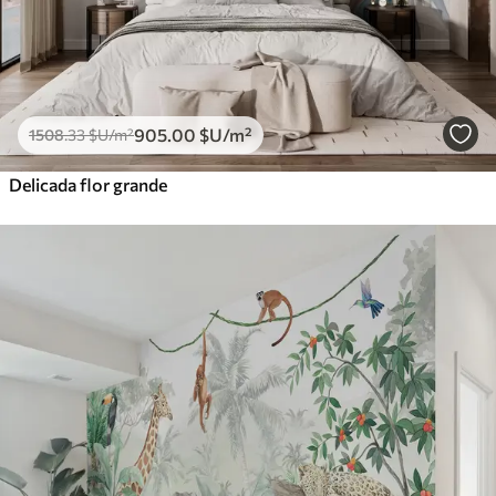
905
.00
$U
/m²
1508
.33
$U
/m²
Delicada flor grande