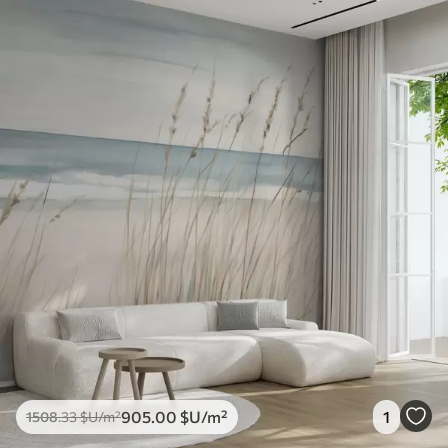
905
.00
$U
/m²
1
1508
.33
$U
/m²