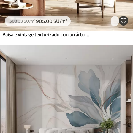
905
.00
$U
/m²
1
1508
.33
$U
/m²
Paisaje vintage texturizado con un árbol cerca de un río y un cielo nublado, arte de la naturaleza en tonos sepia