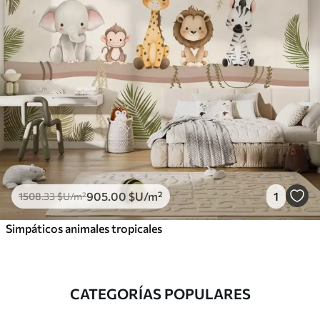
905
.00
$U
/m²
1
1508
.33
$U
/m²
Simpáticos animales tropicales
CATEGORÍAS POPULARES