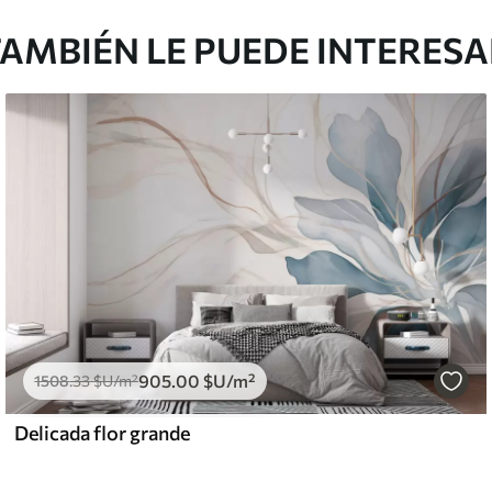
AMBIÉN LE PUEDE INTERES
905
.00
$U
/m²
1508
.33
$U
/m²
Delicada flor grande