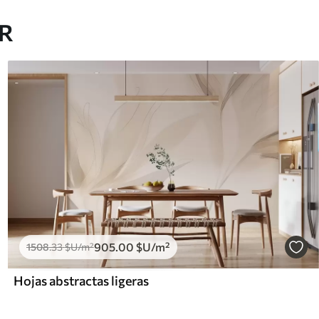
AR
905
.00
$U
/m²
1508
.33
$U
/m²
Hojas abstractas ligeras