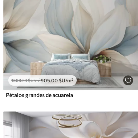
905
.00
$U
/m²
1508
.33
$U
/m²
Pétalos grandes de acuarela