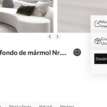
Mur
me
Env
Ur
 fondo de mármol Nr.
desde
o
Flora y fauna
Natural
Neutros