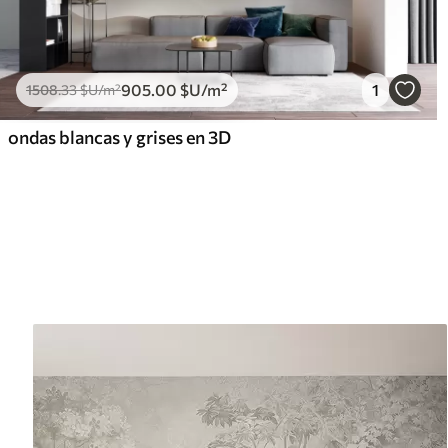
905
.00
$U
/m²
1
1508
.33
$U
/m²
ondas blancas y grises en 3D