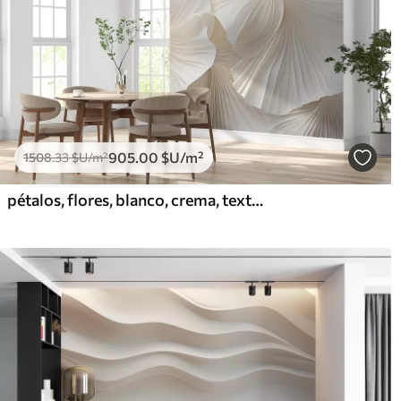
905
.00
$U
/m²
1508
.33
$U
/m²
pétalos, flores, blanco, crema, textura, ternura, decorativo