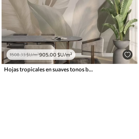
905
.00
$U
/m²
1508
.33
$U
/m²
Hojas tropicales en suaves tonos beige y verde, con efecto acuarela y suaves transiciones de color