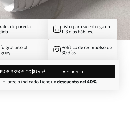
ales de pared a
Listo para su entrega en
dida
1-3 días hábiles.
ío gratuito al
Política de reembolso de
uguay
30 días
1508
.33
905
.00
$U
/m²
Ver precio
El precio indicado tiene un
descuento del 40%