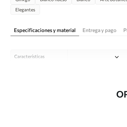
Elegantes
Especificaciones y material
Entrega y pago
P
Características
Material
Elija entre tres materiales d
habitaciones y presupuestos
o durante el proceso de per
O
Autor
Estudio de diseño Uwalls
Número de artículo
w03440
Producción
Impreso bajo pedido y entre