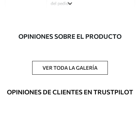
del pedido.
Autor
Estudio de diseño Uwalls
Número de
a00160
OPINIONES SOBRE EL PRODUCTO
artículo
Acabado
Semimate.
Producción
Impreso bajo pedido y entregado en
VER TODA LA GALERÍA
rollos de hasta 50 cm de ancho.
Opciones
Disponible con recubrimiento de barniz
OPINIONES DE CLIENTES EN TRUSTPILOT
adicionales
y/o adhesivo para empapelar.
Limpieza
Se puede limpiar suavemente con una
esponja suave. Los murales de pared con
recubrimiento de barniz pueden
limpiarse con agua.