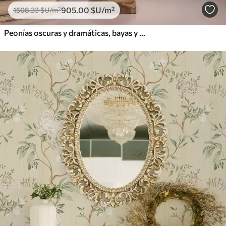
905
.00
$U
/m²
1508
.33
$U
/m²
Peonías oscuras y dramáticas, bayas y mariposa sobre fondo negro