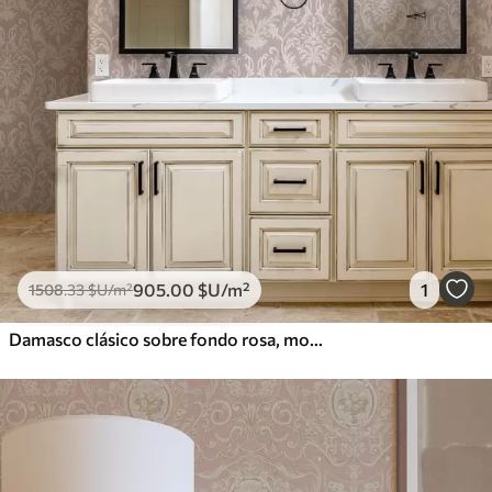
905
.00
$U
/m²
1
1508
.33
$U
/m²
Damasco clásico sobre fondo rosa, motivo barroco