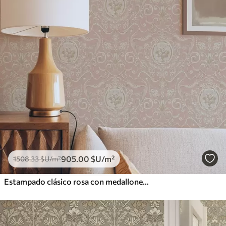
905
.00
$U
/m²
1508
.33
$U
/m²
Estampado clásico rosa con medallones y flores