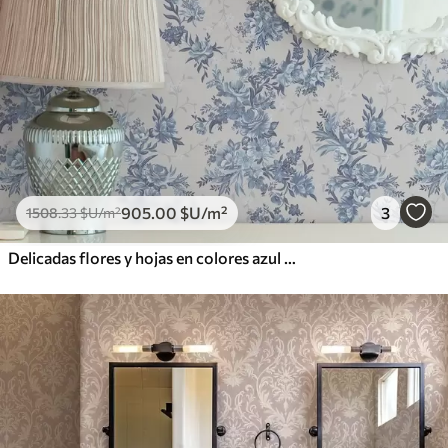
905
.00
$U
/m²
3
1508
.33
$U
/m²
Delicadas flores y hojas en colores azul y celeste sobre fondo claro