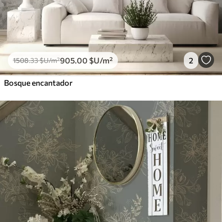
905
.00
$U
/m²
2
1508
.33
$U
/m²
Bosque encantador