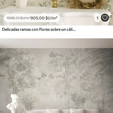
905
.00
$U
/m²
1
1508
.33
$U
/m²
Delicadas ramas con flores sobre un cálido fondo color crema