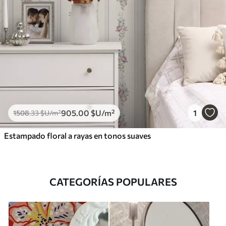
905
.00
$U
/m²
1
1508
.33
$U
/m²
Estampado floral a rayas en tonos suaves
CATEGORÍAS POPULARES