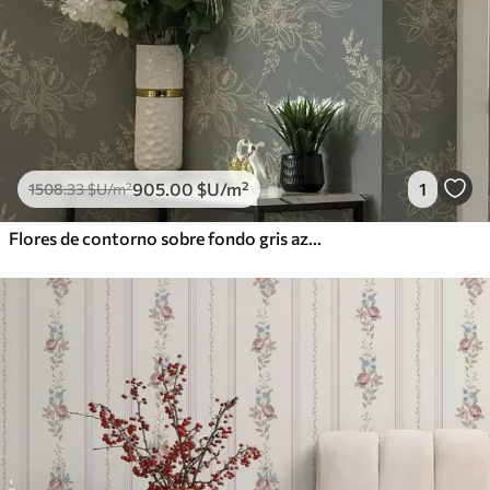
905
.00
$U
/m²
1
1508
.33
$U
/m²
Flores de contorno sobre fondo gris azulado, elegante motivo botánico