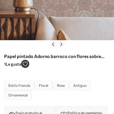
Papel pintado Adorno barroco con flores sobre
fondo rosa Nr. a00160
1
Le gusta
Estilo francés
Floral
Rosa
Antiguo
Ornamental
Envío gratuito al
Política de reembolso