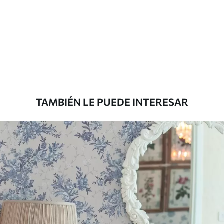
Método de
Aplicación sin fisuras
aplicación
Materiales disponibles
Estándar
1508
.33
905
.00
$U
/m²
TAMBIÉN LE PUEDE INTERESAR
Premium
1808
.33
1085
.00
$U
/m²
Vinilo Premium
1990
.00
1194
.00
$U
/m²