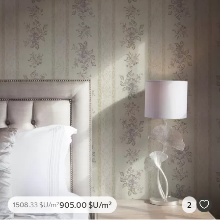
905
.00
$U
/m²
2
1508
.33
$U
/m²