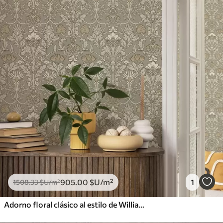
905
.00
$U
/m²
1
1508
.33
$U
/m²
Adorno floral clásico al estilo de William Morris