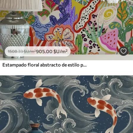
905
.00
$U
/m²
1508
.33
$U
/m²
Estampado floral abstracto de estilo pop art