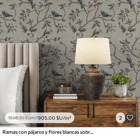
905
.00
$U
/m²
2
1508
.33
$U
/m²
Ramas con pájaros y flores blancas sobre un fondo delicado