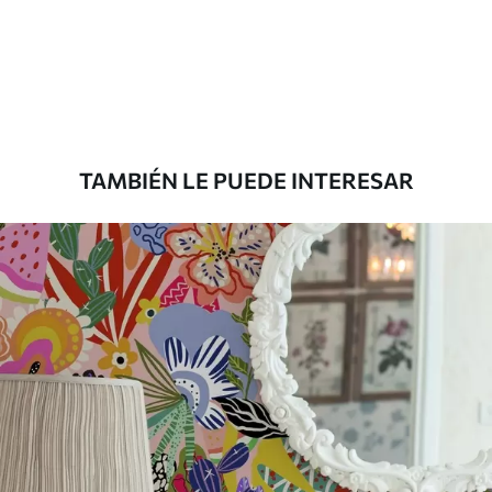
aplicación
Materiales disponibles
Estándar
1508
.33
905
.00
$U
/m²
TAMBIÉN LE PUEDE INTERESAR
Premium
1808
.33
1085
.00
$U
/m²
Vinilo Premium
1990
.00
1194
.00
$U
/m²