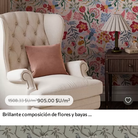
905
.00
$U
/m²
1508
.33
$U
/m²
Brillante composición de flores y bayas con loros