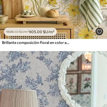
905
.00
$U
/m²
1508
.33
$U
/m²
Brillante composición floral en color amarillo