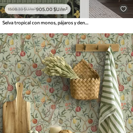
905
.00
$U
/m²
1508
.33
$U
/m²
Selva tropical con monos, pájaros y denso follaje