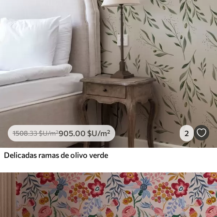
905
.00
$U
/m²
2
1508
.33
$U
/m²
Delicadas ramas de olivo verde