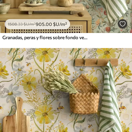
905
.00
$U
/m²
1508
.33
$U
/m²
Granadas, peras y flores sobre fondo verde pálido