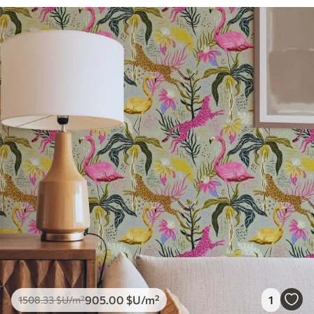
905
.00
$U
/m²
1
1508
.33
$U
/m²