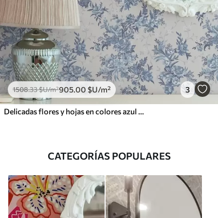
905
.00
$U
/m²
3
1508
.33
$U
/m²
Delicadas flores y hojas en colores azul y celeste sobre fondo claro
CATEGORÍAS POPULARES