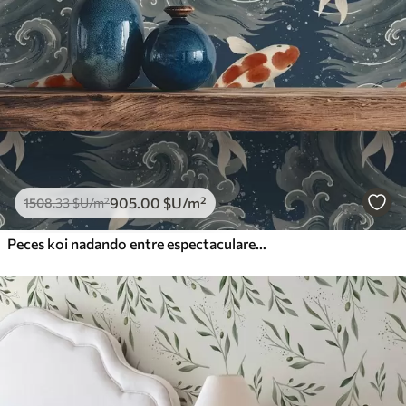
905
.00
$U
/m²
1508
.33
$U
/m²
Peces koi nadando entre espectaculares olas oceánicas