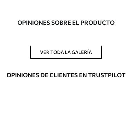
Autor
Estudio de diseño Uwalls
Número de
a00194
OPINIONES SOBRE EL PRODUCTO
artículo
Acabado
Semimate.
Producción
Impreso bajo pedido y entregado en
VER TODA LA GALERÍA
rollos de hasta 50 cm de ancho.
Opciones
Disponible con recubrimiento de barniz
OPINIONES DE CLIENTES EN TRUSTPILOT
adicionales
y/o adhesivo para empapelar.
Limpieza
Se puede limpiar suavemente con una
esponja suave. Los murales de pared con
recubrimiento de barniz pueden
limpiarse con agua.
Método de
Aplicación sin fisuras