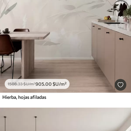
905
.00
$U
/m²
1508
.33
$U
/m²
Hierba, hojas afiladas