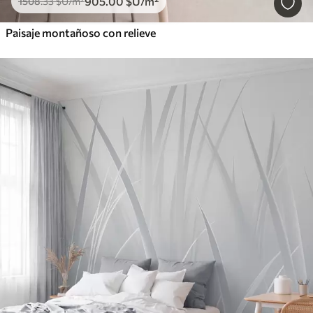
905
.00
$U
/m²
1508
.33
$U
/m²
Paisaje montañoso con relieve