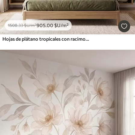
905
.00
$U
/m²
1508
.33
$U
/m²
Hojas de plátano tropicales con racimos de bayas de café rojas, estilo acuarela