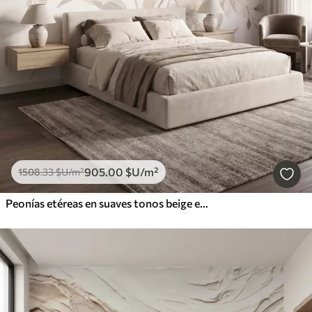
905
.00
$U
/m²
1508
.33
$U
/m²
Peonías etéreas en suaves tonos beige empolvado