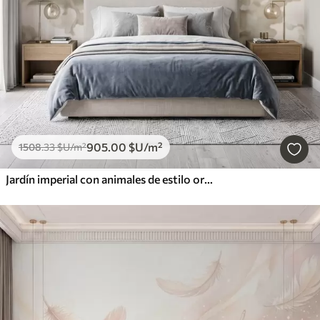
905
.00
$U
/m²
1508
.33
$U
/m²
Jardín imperial con animales de estilo oriental: mono, leopardo, tigre, pavo real y garza