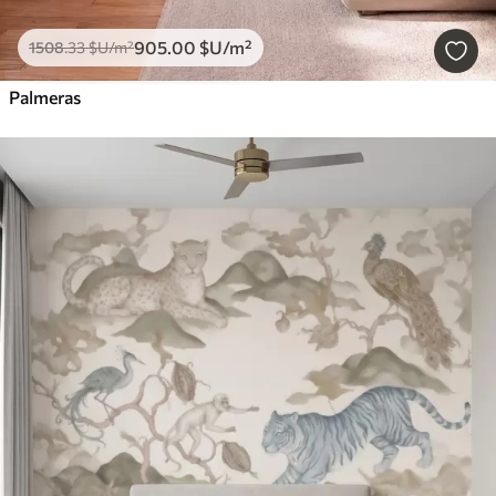
905
.00
$U
/m²
1508
.33
$U
/m²
Palmeras