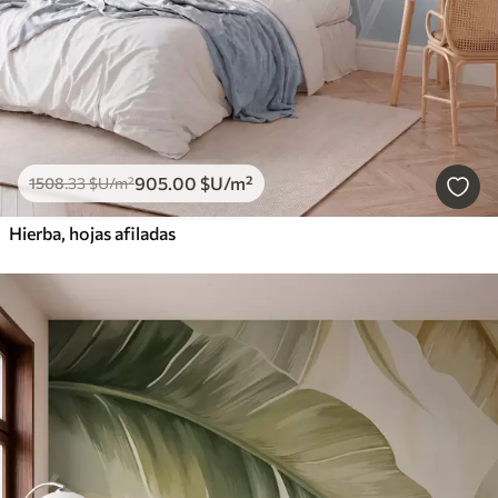
905
.00
$U
/m²
1508
.33
$U
/m²
Hierba, hojas afiladas