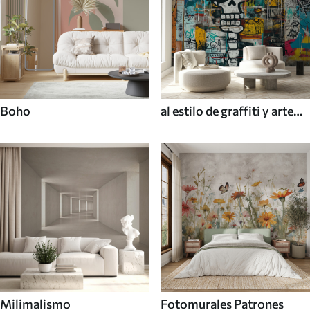
Boho
al estilo de graffiti y arte
callejero
Milimalismo
Fotomurales Patrones