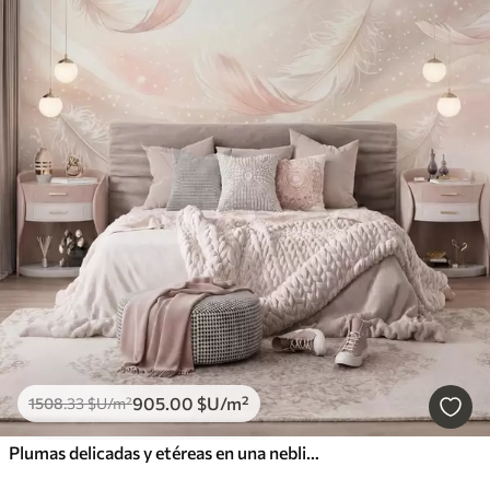
905
.00
$U
/m²
1508
.33
$U
/m²
Plumas delicadas y etéreas en una neblina de color rosa melocotón con destellos