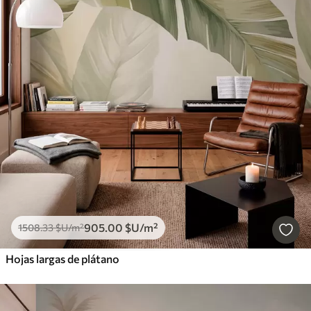
905
.00
$U
/m²
1508
.33
$U
/m²
Hojas largas de plátano