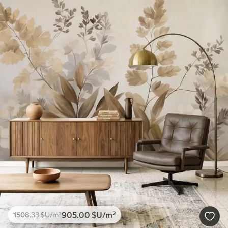
905
.00
$U
/m²
1508
.33
$U
/m²