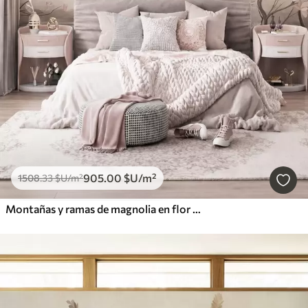
905
.00
$U
/m²
1508
.33
$U
/m²
Montañas y ramas de magnolia en flor de color rosa, paisaje con textura