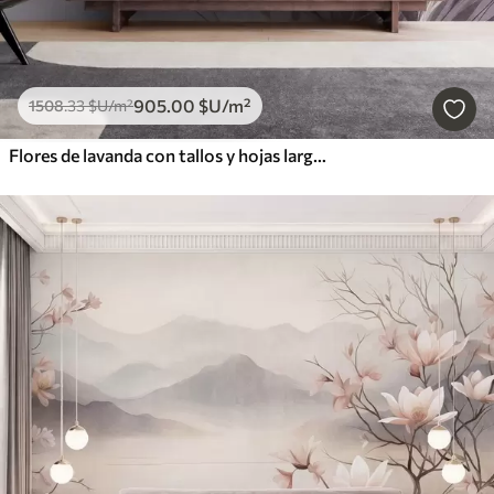
905
.00
$U
/m²
1508
.33
$U
/m²
Flores de lavanda con tallos y hojas largos, obra de arte con una textura suave en tonos pastel