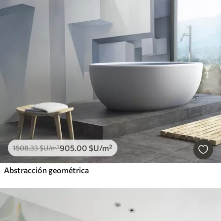
905
.00
$U
/m²
1508
.33
$U
/m²
Abstracción geométrica