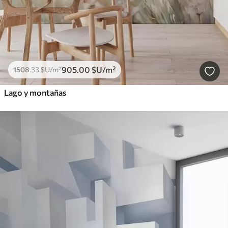
905
.00
$U
/m²
1508
.33
$U
/m²
Lago y montañas