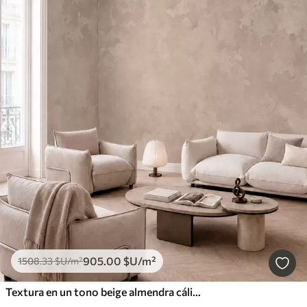
905
.00
$U
/m²
1508
.33
$U
/m²
Textura en un tono beige almendra cálido con suaves transiciones tonales naturales