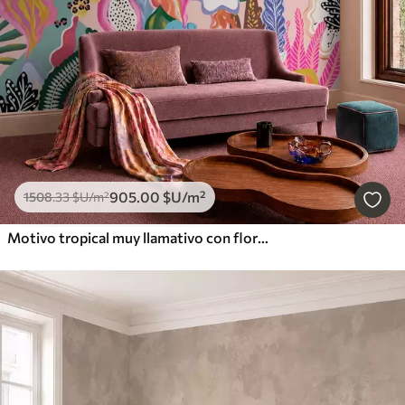
905
.00
$U
/m²
1508
.33
$U
/m²
Motivo tropical muy llamativo con flores, hojas y frutas de colores vivos