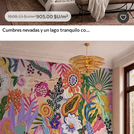
905
.00
$U
/m²
1508
.33
$U
/m²
Cumbres nevadas y un lago tranquilo con un reflejo como un espejo