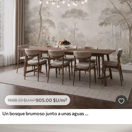
905
.00
$U
/m²
1508
.33
$U
/m²
Un bosque brumoso junto a unas aguas tranquilas, en suaves tonos pastel naturales