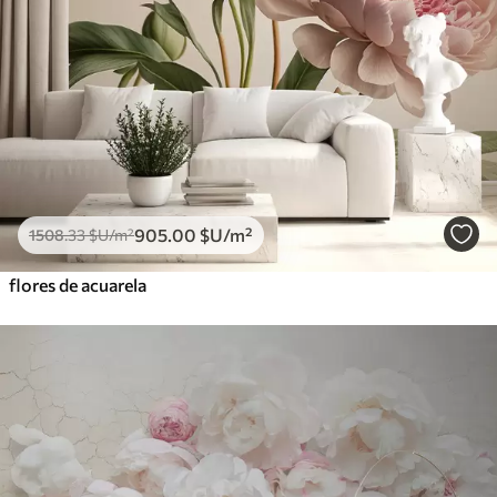
905
.00
$U
/m²
1508
.33
$U
/m²
flores de acuarela