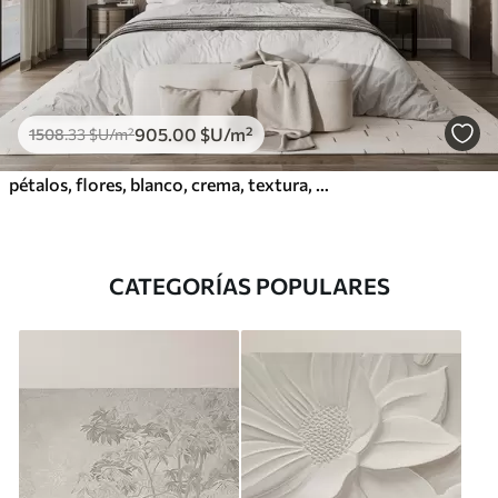
905
.00
$U
/m²
1508
.33
$U
/m²
pétalos, flores, blanco, crema, textura, ternura, decorativo
CATEGORÍAS POPULARES