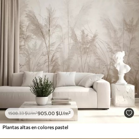
905
.00
$U
/m²
1508
.33
$U
/m²
Plantas altas en colores pastel