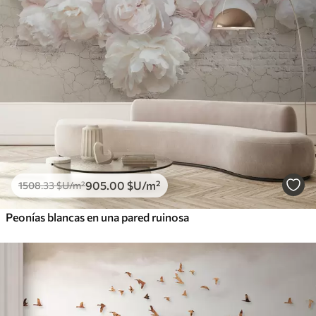
905
.00
$U
/m²
1508
.33
$U
/m²
Peonías blancas en una pared ruinosa