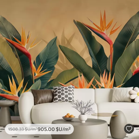
905
.00
$U
/m²
1508
.33
$U
/m²