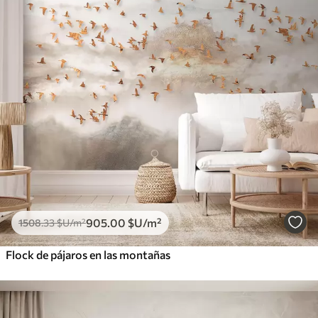
905
.00
$U
/m²
1508
.33
$U
/m²
Flock de pájaros en las montañas