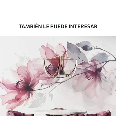
Premium
1808
.33
1085
.00
$U
/m²
TAMBIÉN LE PUEDE INTERESAR
Vinilo Premium
1990
.00
1194
.00
$U
/m²