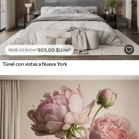
905
.00
$U
/m²
1508
.33
$U
/m²
Túnel con vistas a Nueva York