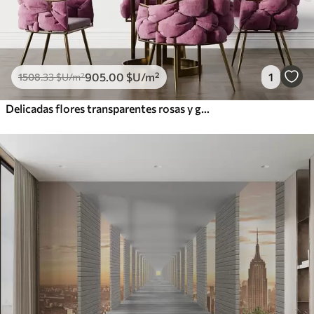
905
.00
$U
/m²
1
1508
.33
$U
/m²
Delicadas flores transparentes rosas y grises con pétalos suaves y difuminados sobre fondo blanco