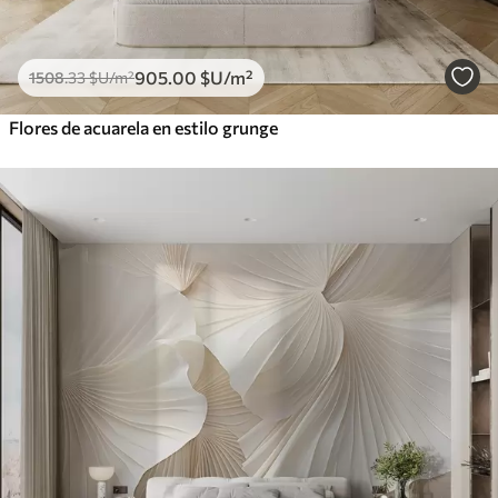
905
.00
$U
/m²
1508
.33
$U
/m²
Flores de acuarela en estilo grunge