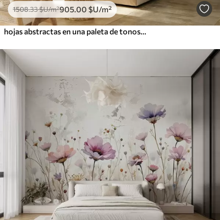
905
.00
$U
/m²
1508
.33
$U
/m²
hojas abstractas en una paleta de tonos terrosos: beige, terracota y gris oscuro