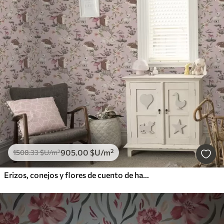
905
.00
$U
/m²
1508
.33
$U
/m²
Erizos, conejos y flores de cuento de hadas entre setas sobre fondo rosa