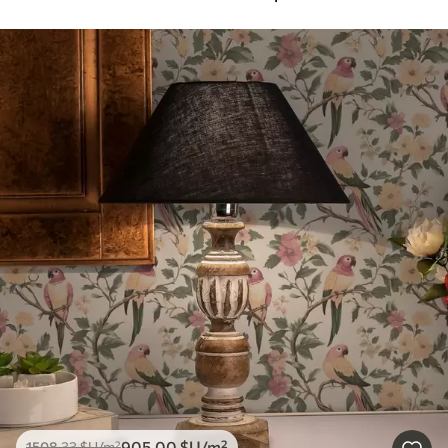
905
.00
$U
/m²
1508
.33
$U
/m²