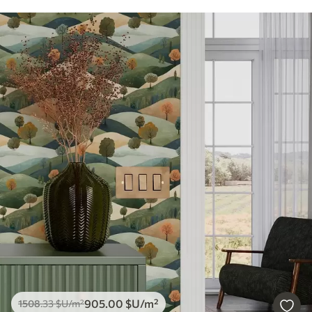
905
.00
$U
/m²
1508
.33
$U
/m²