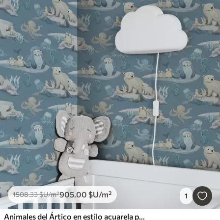
905
.00
$U
/m²
1508
.33
$U
/m²
1
Animales del Ártico en estilo acuarela para la habitación de los niños