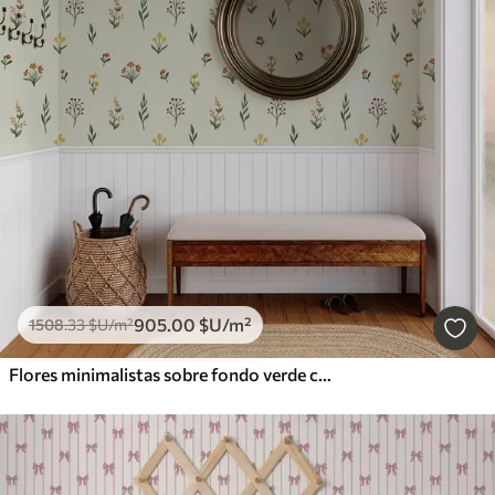
905
.00
$U
/m²
1508
.33
$U
/m²
Flores minimalistas sobre fondo verde claro