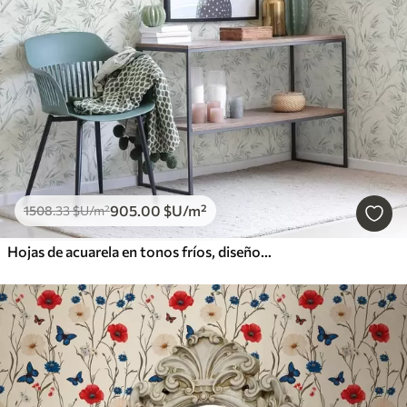
905
.00
$U
/m²
1508
.33
$U
/m²
Hojas de acuarela en tonos fríos, diseño minimalista