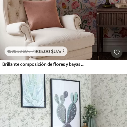
905
.00
$U
/m²
1508
.33
$U
/m²
Brillante composición de flores y bayas con loros