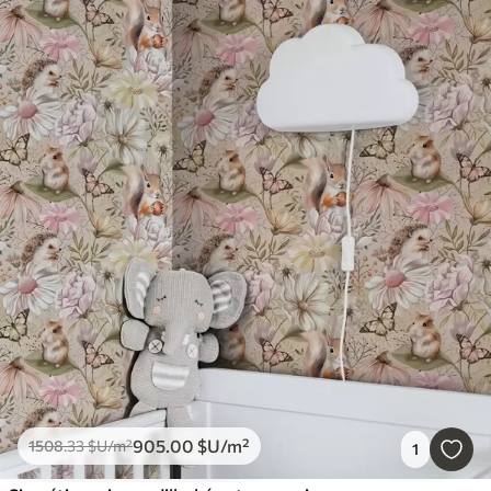
905
.00
$U
/m²
1508
.33
$U
/m²
1