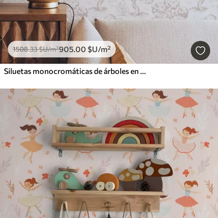
905
.00
$U
/m²
1508
.33
$U
/m²
Siluetas monocromáticas de árboles en estilo vintage, combinación de colores beige