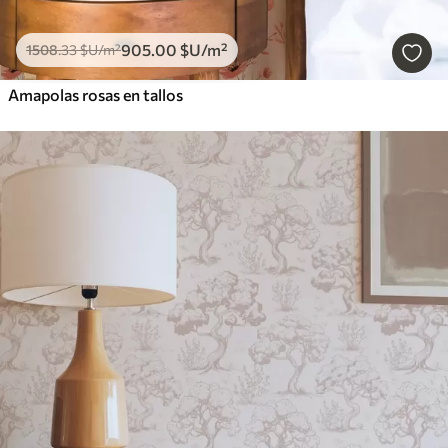
905
.00
$U
/m²
1508
.33
$U
/m²
Amapolas rosas en tallos