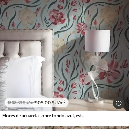
905
.00
$U
/m²
1508
.33
$U
/m²
Flores de acuarela sobre fondo azul, estampado rojo y beige