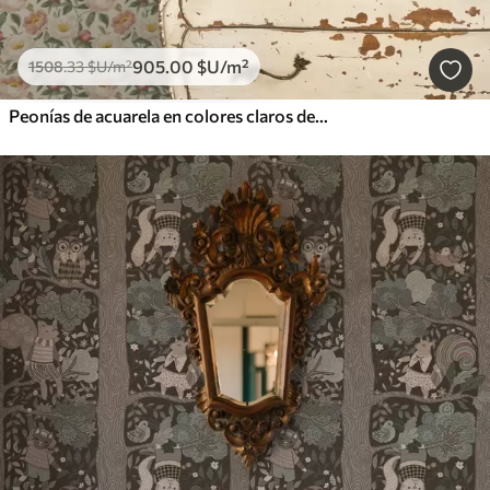
905
.00
$U
/m²
1508
.33
$U
/m²
Peonías de acuarela en colores claros de estilo retro