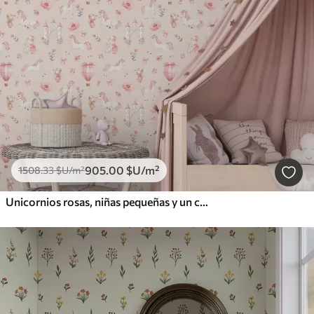
905
.00
$U
/m²
1508
.33
$U
/m²
Unicornios rosas, niñas pequeñas y un castillo sobre un fondo suave