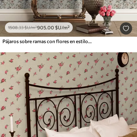
905
.00
$U
/m²
1508
.33
$U
/m²
Pájaros sobre ramas con flores en estilo acuarela retro