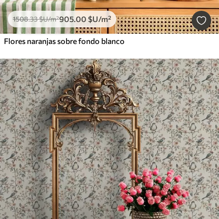
905
.00
$U
/m²
1508
.33
$U
/m²
Flores naranjas sobre fondo blanco