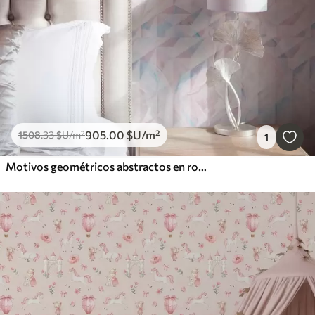
905
.00
$U
/m²
1508
.33
$U
/m²
1
Motivos geométricos abstractos en rosa y azul