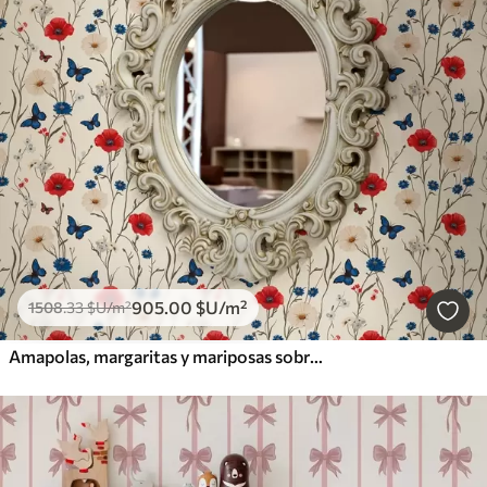
905
.00
$U
/m²
1508
.33
$U
/m²
Amapolas, margaritas y mariposas sobre fondo blanco