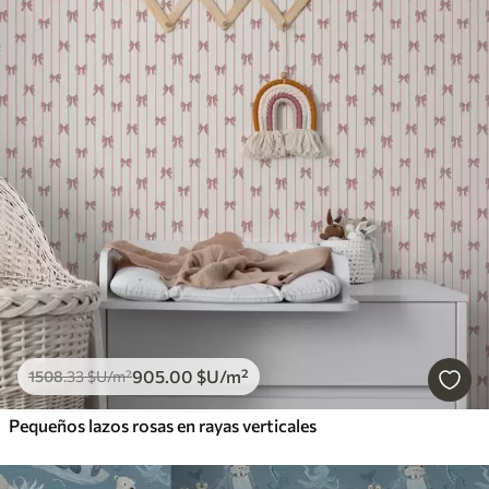
905
.00
$U
/m²
1508
.33
$U
/m²
Pequeños lazos rosas en rayas verticales