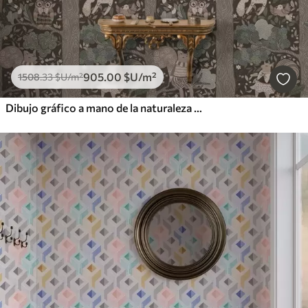
905
.00
$U
/m²
1508
.33
$U
/m²
Dibujo gráfico a mano de la naturaleza en estilo étnico