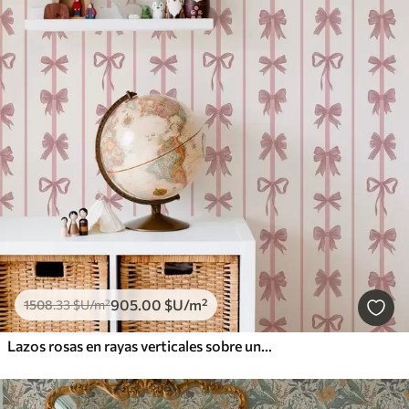
905
.00
$U
/m²
1508
.33
$U
/m²
Lazos rosas en rayas verticales sobre un fondo claro