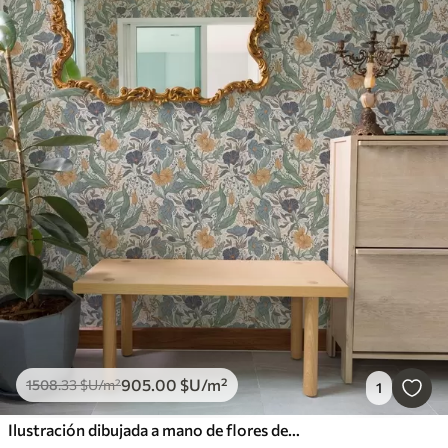
905
.00
$U
/m²
1508
.33
$U
/m²
1
Ilustración dibujada a mano de flores de prado en colores cálidos