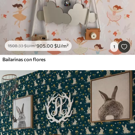
905
.00
$U
/m²
1508
.33
$U
/m²
1
Bailarinas con flores