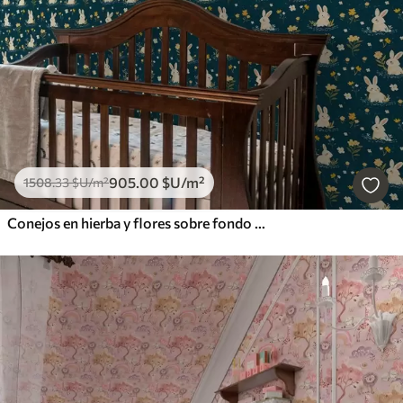
905
.00
$U
/m²
1508
.33
$U
/m²
Conejos en hierba y flores sobre fondo oscuro