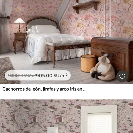
905
.00
$U
/m²
1508
.33
$U
/m²
Cachorros de león, jirafas y arco iris en un bosque de colores pastel