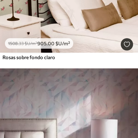
905
.00
$U
/m²
1508
.33
$U
/m²
Rosas sobre fondo claro