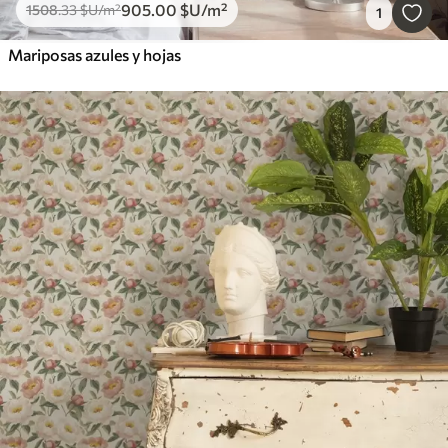
905
.00
$U
/m²
1508
.33
$U
/m²
1
Mariposas azules y hojas