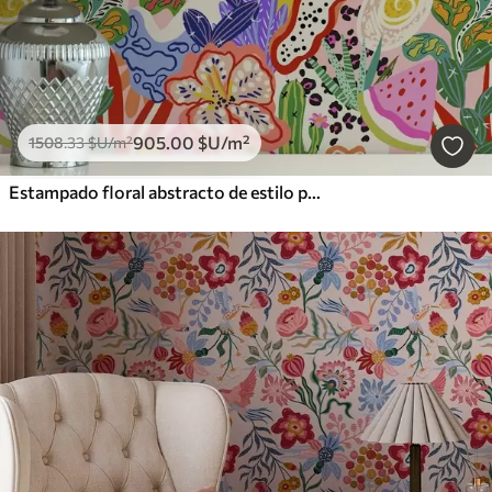
905
.00
$U
/m²
1508
.33
$U
/m²
Estampado floral abstracto de estilo pop art